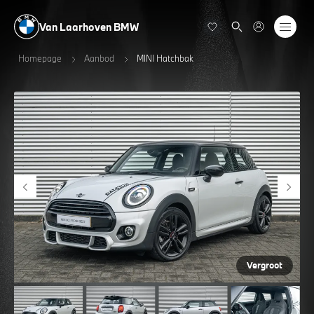
Van Laarhoven BMW
Homepage
Aanbod
MINI Hatchbak
Vergroot