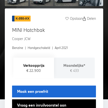
Opslaan
Delen
K-350-XX
MINI Hatchbak
Cooper JCW
Benzine
|
Handgeschakeld
|
April 2021
Verkoopprijs
Maandelijks*
€ 22.900
€ 433
Maak een proefrit
Vraag een inruilvoorstel aan