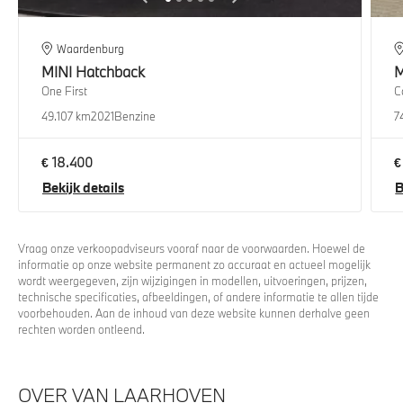
Waardenburg
MINI
Hatchback
M
One First
C
49.107 km
2021
Benzine
7
€ 18.400
€
Bekijk details
B
Vraag onze verkoopadviseurs vooraf naar de voorwaarden. Hoewel de
informatie op onze website permanent zo accuraat en actueel mogelijk
wordt weergegeven, zijn wijzigingen in modellen, uitvoeringen, prijzen,
technische specificaties, afbeeldingen, of andere informatie te allen tijde
voorbehouden. Aan de inhoud van deze website kunnen derhalve geen
rechten worden ontleend.
OVER VAN LAARHOVEN