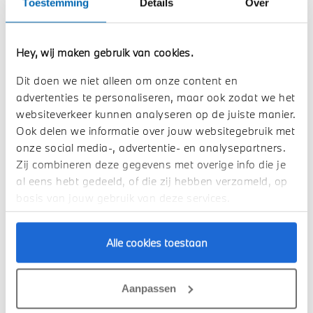
Toestemming
Details
Over
Hey, wij maken gebruik van cookies.
Dit doen we niet alleen om onze content en
advertenties te personaliseren, maar ook zodat we het
websiteverkeer kunnen analyseren op de juiste manier.
Ook delen we informatie over jouw websitegebruik met
onze social media-, advertentie- en analysepartners.
Zij combineren deze gegevens met overige info die je
al eens hebt gedeeld, of die zij hebben verzameld, op
basis van jouw gebruik van deze services.
Alle cookies toestaan
BMW Iconic Glow Niergrille & Koplampen
De nieuwe BMW 7 Serie Sedan combineert passie en
Aanpassen
veeleisendheid – merkbaar in elk detail. De strakke, rustige
designtaal van het exterieur komt terug in de opvallende