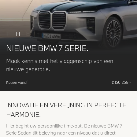
THE
NIEUWE BMW 7 SERIE.
Maak kennis met het vlaggenschip van een
nieuwe generatie.
Kopen vanaf
€
150.258
,-
INNOVATIE EN VERFIJNING IN PERFECTE
HARMONIE.
Hier begint uw persoonlijke time-out. De nieuwe BMW 7
Serie Sedan tilt beleving naar een niveau dat u direct