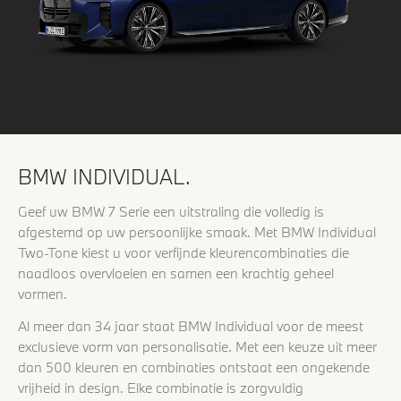
BMW INDIVIDUAL.
Geef uw BMW 7 Serie een uitstraling die volledig is
afgestemd op uw persoonlijke smaak. Met BMW Individual
Two-Tone kiest u voor verfijnde kleurencombinaties die
naadloos overvloeien en samen een krachtig geheel
vormen.
Al meer dan 34 jaar staat BMW Individual voor de meest
exclusieve vorm van personalisatie. Met een keuze uit meer
dan 500 kleuren en combinaties ontstaat een ongekende
vrijheid in design. Elke combinatie is zorgvuldig