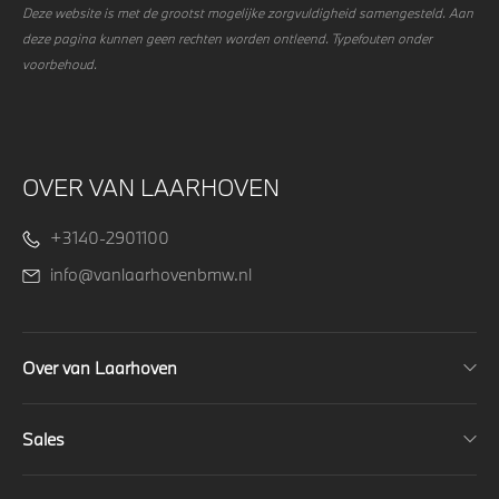
Deze website is met de grootst mogelijke zorgvuldigheid samengesteld. Aan
deze pagina kunnen geen rechten worden ontleend. Typefouten onder
voorbehoud.
OVER VAN LAARHOVEN
+3140-2901100
info@vanlaarhovenbmw.nl
Over van Laarhoven
Sales