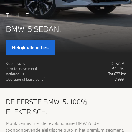
THE
BMW i5 SEDAN.
Bekijk alle acties
Kopen vanaf
€
67.729
,-
Private lease vanaf
€
1.095
,-
Actieradius
Tot
622
km
Operational lease vanaf
€
999
,-
DE EERSTE BMW i5. 100%
ELEKTRISCH.
Maak kennis met de revolutionaire BMW i5, de
toonaangevende elektrische auto in het premium segment.