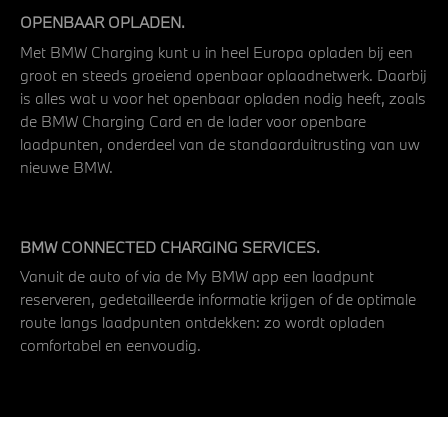
OPENBAAR OPLADEN.
Met BMW Charging kunt u in heel Europa opladen bij een
groot en steeds groeiend openbaar oplaadnetwerk. Daarbij
is alles wat u voor het openbaar opladen nodig heeft, zoals
de BMW Charging Card en de lader voor openbare
laadpunten, onderdeel van de standaarduitrusting van uw
nieuwe BMW.
BMW CONNECTED CHARGING SERVICES.
Vanuit de auto of via de My BMW app een laadpunt
reserveren, gedetailleerde informatie krijgen of de optimale
route langs laadpunten ontdekken: zo wordt opladen
comfortabel en eenvoudig.