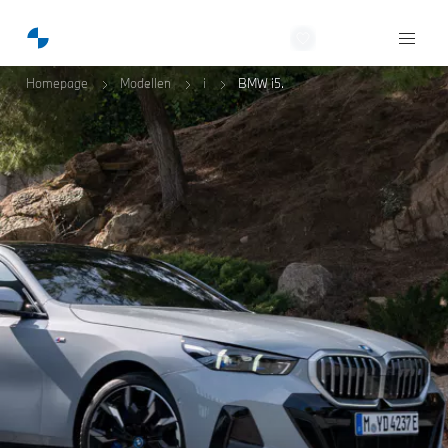
Van Laarhoven BMW
Homepage
Modellen
i
BMW i5.