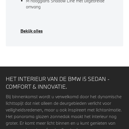
M hoogglans Shadow Line met uitgebreide
omvang
Bekijk alles
HET INTERIEUR VAN DE BMW i5 SEDAN -
COMFORT & INNOVATIE.
Bij binnenkomst wordt u verwelkomd door het dynamische
lichttapijt dat niet alleen de deurgebieden verlicht voor
veiligheidsredenen, maar u ook inspireert met lichtanimatie.
Het panorama glazen zonnedak maakt het interieur nog
groter. Er komt meer licht binnen en u kunt genieten van