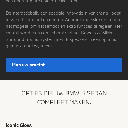
een open-top atmosfeer in elke stoel.
De interactiebalk, een speciale innovatie in verlichting, loopt
tussen dashboard en deuren. Aanraakoppervlakken maken
het mogelijk om het klimaat en extra functies te regelen. Het
cockpit wordt een concertzaal met het Bowers & Wilkins
Surround Sound System met 18 speakers in een op maat
gemaakt audiosysteem.
Plan uw proefrit
OPTIES DIE UW BMW i5 SEDAN
COMPLEET MAKEN.
Iconic Glow.