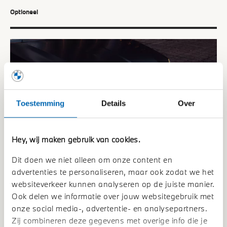
Optioneel
Toestemming
Details
Over
Hey, wij maken gebruik van cookies.
Dit doen we niet alleen om onze content en
advertenties te personaliseren, maar ook zodat we het
websiteverkeer kunnen analyseren op de juiste manier.
Ook delen we informatie over jouw websitegebruik met
Iconic Glow.
onze social media-, advertentie- en analysepartners.
Zij combineren deze gegevens met overige info die je
Zeker in het donker is de BMW nierengrille Iconic Glow een