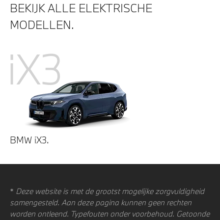
BEKIJK ALLE ELEKTRISCHE
MODELLEN.
iX3
BMW iX3.
*
Deze website is met de grootst mogelijke zorgvuldigheid
samengesteld. Aan deze pagina kunnen geen rechten
worden ontleend. Typefouten onder voorbehoud. Getoonde