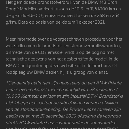
Het gemiddelde brandstofverbruik van de BMW M8 Gran
Coupé Modellen varieert tussen de 10,9 en 11,6 l/100 km en
de gemiddelde CO₂ emissie varieert tussen de 248 en 264
g/km. Data op basis van peildatum 1 oktober 2021.
Meer informatie over de voorgeschreven procedure voor het
vaststellen van de brandstof- en stroomverbruikswaarden,
alsmede van de CO₂-emissie, vindt u op de pagina met
technische gegevens van het desbetreffende model, in de
BMW Configurator op deze website of in de brochure. Of
raadpleeg uw BMW dealer, hij is u graag van dienst.
*Genoemde bedragen zijn gebaseerd op een BMW Private
Lease overeenkomst met een looptijd van 48 maanden /
10.000 kilometer per jaar en zijn inclusief BTW. Brandstof is
niet inbegrepen. Getoonde afbeeldingen kunnen afwijken
van de standaarduitvoering. De Private Lease tarieven zijn
geldig tot en met 31 december 2020 of zolang de voorraad
strekt. BMW Private Lease wordt onder de voorwaarden
van het Keurmerk Private Lease aangeboden door BMW