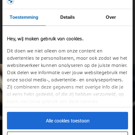
standaard productiemodellen van BMW. 750 Nm koppel,
acceleratie van 0 naar 100 km/h in 3,2 seconden en van 0
Toestemming
Details
Over
naar 200 km/h in 10,6 seconden - BMW M8 Competition
Gran Coupé.
Hey, wij maken gebruik van cookies.
Contact met onze verkoopadviseur
Dit doen we niet alleen om onze content en
advertenties te personaliseren, maar ook zodat we het
websiteverkeer kunnen analyseren op de juiste manier.
Ook delen we informatie over jouw websitegebruik met
onze social media-, advertentie- en analysepartners.
Zij combineren deze gegevens met overige info die je
al eens hebt gedeeld, of die zij hebben verzameld, op
basis van jouw gebruik van deze services.
Alle cookies toestaan
LUXE, WAAR U OOK KIJKT.