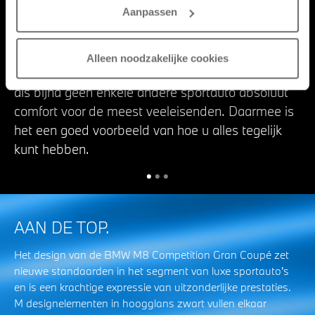
Aanpassen
Twee kwaliteiten, maximaal tot uiting gebracht:
het interieur van de nieuwe BMW M8 Coupé
getuigt op een fascinerende wijze van
Alleen noodzakelijke cookies
meeslepende sportiviteit. Tegelijkertijd biedt het
als bijna geen enkele andere sportauto absoluut
comfort voor de meest veeleisenden. Daarmee is
het een goed voorbeeld van hoe u alles tegelijk
kunt hebben.
AAN DE TOP.
Het design van de BMW M8 Competition Gran Coupé zet
nieuwe standaarden in het segment van luxe sportauto’s
en is een krachtige expressie van uitzonderlijke prestaties.
M designelementen in hoogglans zwart vullen elkaar