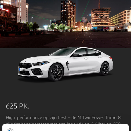
625 PK.
High-performance op zijn best – de M TwinPower Turbo 8-
cilinder benzinemotor met een inhoud van 4,4 liter en 460
kW (625 pk) vermogen is de krachtigste van alle motoren in