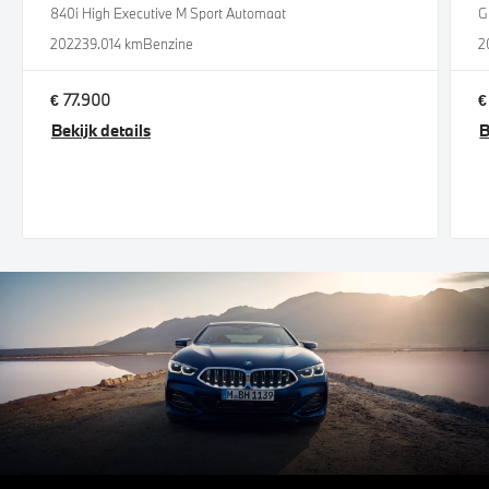
840i High Executive M Sport Automaat
G
2022
39.014 km
Benzine
2
€ 77.900
€
Bekijk details
B