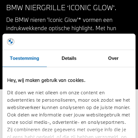
BMW NIERGRILLE ‘ICONIC GLOW’.
De BMW nieren 'Iconic Glow'* vormen een
indrukwekkende optische highlight. Met hun
innovatieve LED watervalverlichting maken ze
sensationale lichtscenario's mogelijk.
Toestemming
Details
Over
Hey, wij maken gebruik van cookies.
Dit doen we niet alleen om onze content en
START DE PRIVATE LEASE
advertenties te personaliseren, maar ook zodat we het
CALCULATOR.
websiteverkeer kunnen analyseren op de juiste manier.
Ook delen we informatie over jouw websitegebruik met
Bereken het Private Lease bedrag voor uw BMW 8 Serie
onze social media-, advertentie- en analysepartners.
Coupé in onze handige Private Lease Calculator.
Zij combineren deze gegevens met overige info die je
al eens hebt gedeeld, of die zij hebben verzameld, op