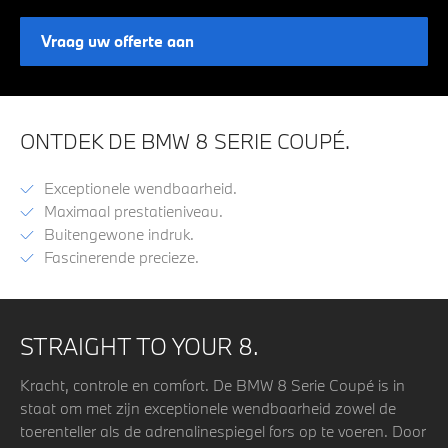
Vraag uw offerte aan
ONTDEK DE BMW 8 SERIE COUPÉ.
Exceptionele wendbaarheid.
Maximaal prestatieniveau.
Buitengewone indruk.
Fascinerende precieze.
STRAIGHT TO YOUR 8.
Kracht, controle en comfort. De BMW 8 Serie Coupé is in
staat om met zijn exceptionele wendbaarheid zowel de
toerenteller als de adrenalinespiegel fors op te voeren. Door