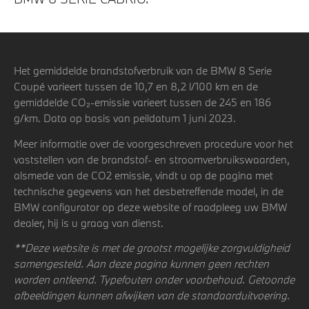
Het gemiddelde brandstofverbruik van de BMW 8 Serie
Coupé varieert tussen de 10,7 en 8,2 l/100 km en de
gemiddelde CO₂-emissie varieert tussen de 245 en 186
g/km. Data op basis van peildatum 1 juni 2023.
Meer informatie over de voorgeschreven procedure voor het
vaststellen van de brandstof- en stroomverbruikswaarden,
alsmede van de CO2 emissie, vindt u op de pagina met
technische gegevens van het desbetreffende model, in de
BMW configurator op deze website of raadpleeg uw BMW
dealer, hij is u graag van dienst.
**Deze website is met de grootst mogelijke zorgvuldigheid
samengesteld. Aan deze pagina kunnen geen rechten
worden ontleend. Typefouten onder voorbehoud. Getoonde
afbeeldingen kunnen afwijken van de standaarduitvoering.