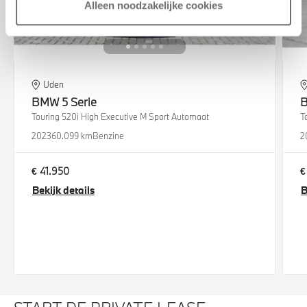
Alleen noodzakelijke cookies
Uden
BMW
5 Serie
Touring 520i High Executive M Sport Automaat
T
2023
60.099 km
Benzine
2
€ 41.950
€
Bekijk details
B