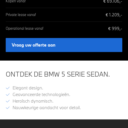
€
69.106
,-
Kopen vanaf
€
1.209
,-
Private lease vanaf
€
999
,-
Operational lease vanaf
Vraag uw offerte aan
ONTDEK DE BMW 5 SERIE SEDAN.
Elegant design.
Geavanceerde technologieën.
Heroïsch dynamisch.
Nauwkeurige aandacht voor detail.