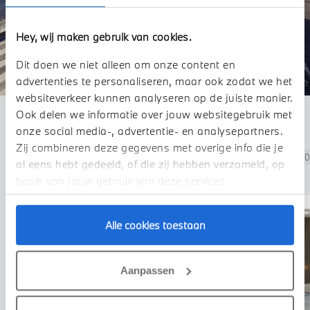
Hey, wij maken gebruik van cookies.
Dit doen we niet alleen om onze content en
advertenties te personaliseren, maar ook zodat we het
websiteverkeer kunnen analyseren op de juiste manier.
Ook delen we informatie over jouw websitegebruik met
Filteren op
onze social media-, advertentie- en analysepartners.
Zij combineren deze gegevens met overige info die je
Demo
Occasions
Voorraad-
21
124
1
al eens hebt gedeeld, of die zij hebben verzameld, op
Nieuw
basis van jouw gebruik van deze services.
Alle cookies toestaan
Aanpassen