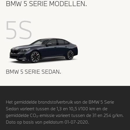
BMW 5 SERIE MODELLEN.
5S
BMW 5 SERIE SEDAN.
Het gemiddelde brandstofverbruik van de BMW 5 Serie
Sedan varieert tussen de 1,3 en 10,5 l/100 km en de
gemiddelde CO₂-emissie varieert tussen de 31 en 254 g/km.
Data op basis van peildatum 01-07-2020.