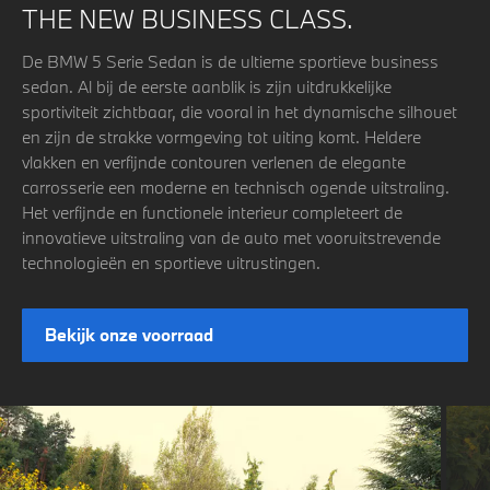
THE NEW BUSINESS CLASS.
De BMW 5 Serie Sedan is de ultieme sportieve business
sedan. Al bij de eerste aanblik is zijn uitdrukkelijke
sportiviteit zichtbaar, die vooral in het dynamische silhouet
en zijn de strakke vormgeving tot uiting komt. Heldere
vlakken en verfijnde contouren verlenen de elegante
carrosserie een moderne en technisch ogende uitstraling.
Het verfijnde en functionele interieur completeert de
innovatieve uitstraling van de auto met vooruitstrevende
technologieën en sportieve uitrustingen.
Bekijk onze voorraad