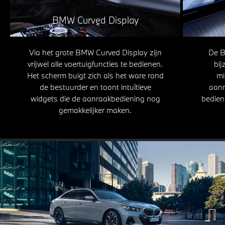
BMW Curved Display
Via het grote BMW Curved Display zijn
De B
vrijwel alle voertuigfuncties te bedienen.
bij
Het scherm buigt zich als het ware rond
mi
de bestuurder en toont intuïtieve
aanr
widgets die de aanraakbediening nog
bedien
gemakkelijker maken.