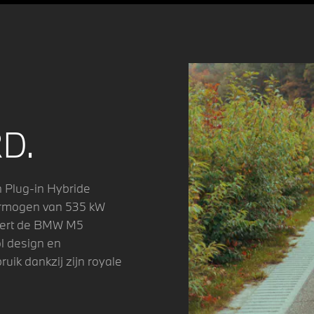
D.
 Plug-in Hybride
ermogen van 535 kW
eert de BMW M5
l design en
uik dankzij zijn royale