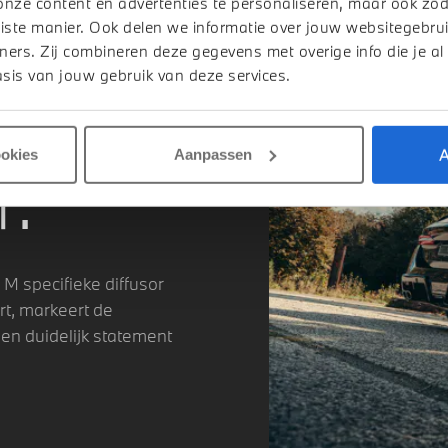
onze content en advertenties te personaliseren, maar ook zo
iste manier. Ook delen we informatie over jouw websitegebrui
ners. Zij combineren deze gegevens met overige info die je al
sis van jouw gebruik van deze services.
A
ookies
Aanpassen
.
M specifieke diffusor
rt, markeert de
en duidelijk statement