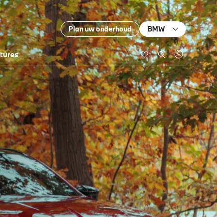
Plan uw onderhoud
BMW
tures