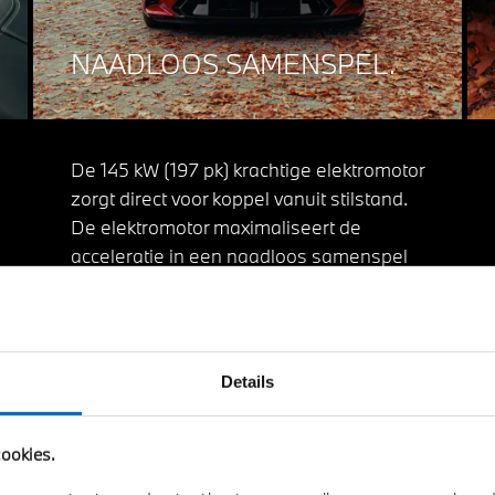
NAADLOOS SAMENSPEL.
De 145 kW (197 pk) krachtige elektromotor
zorgt direct voor koppel vanuit stilstand.
De elektromotor maximaliseert de
acceleratie in een naadloos samenspel
met de M TwinPower Turbo V8-
benzinemotor.
Details
ookies.