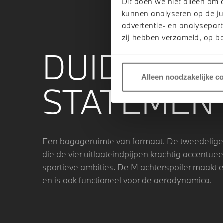
Dit doen we niet alleen om 
kunnen analyseren op de ju
advertentie- en analysepart
zij hebben verzameld, op ba
DUIDELIJK
Alleen noodzakelijke c
STATEMENT
Een bagageruimte van formaat. De tweedelige 
die de vier uitlaateindpijpen krachtig accentuee
sportieve ambities. De M achterspoiler maakt e
en is ook functioneel voor de aerodynamica.