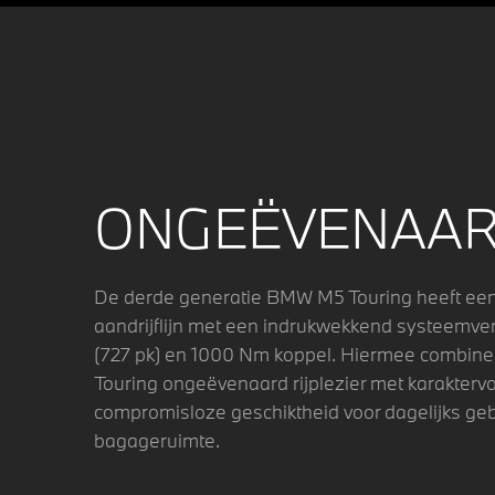
ONGEËVENAAR
De derde generatie BMW M5 Touring heeft een
aandrijflijn met een indrukwekkend systeemv
(727 pk) en 1000 Nm koppel. Hiermee combin
Touring ongeëvenaard rijplezier met karaktervo
compromisloze geschiktheid voor dagelijks gebr
bagageruimte.