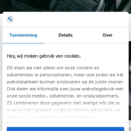
INTERIEUR HIGHLIGHTS.
Toestemming
Details
Over
Hey, wij maken gebruik van cookies.
Dit doen we niet alleen om onze content en
advertenties te personaliseren, maar ook zodat we het
websiteverkeer kunnen analyseren op de juiste manier.
Ook delen we informatie over jouw websitegebruik met
onze social media-, advertentie- en analysepartners.
Zij combineren deze gegevens met overige info die je
al eens hebt gedeeld, of die zij hebben verzameld, op
BMW Operating System 9.
basis van jouw gebruik van deze services.
De BMW iX2 is voorzien van het
BMW Sp