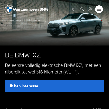
Van Laarhoven BMW
Homepage
Modellen
i
BMW iX2.
DE BMW iX2.
De eerste volledig elektrische BMW iX2, met een
rijbereik tot wel 516 kilometer (WLTP).
Ik heb interesse