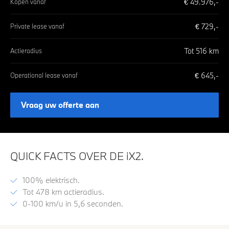
€
49.976
,-
Kopen vanaf
€
729
,-
Private lease vanaf
Tot
516
km
Actieradius
€
645
,-
Operational lease vanaf
Vraag uw offerte aan
QUICK FACTS OVER DE iX2.
100% elektrisch.
Tot 478 km actieradius.
0-100 km/u in 5,6 seconden.