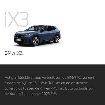
iX3
BMW iX3.
Het gemiddelde stroomverbruik van de BMW iX2 varieert
tussen de 17,8 en 16,3 kWh/100 km en de elektrische
actieradius tussen de 417 en 449 km. Data op basis van
[1][2]
peildatum 1 september 2023
.