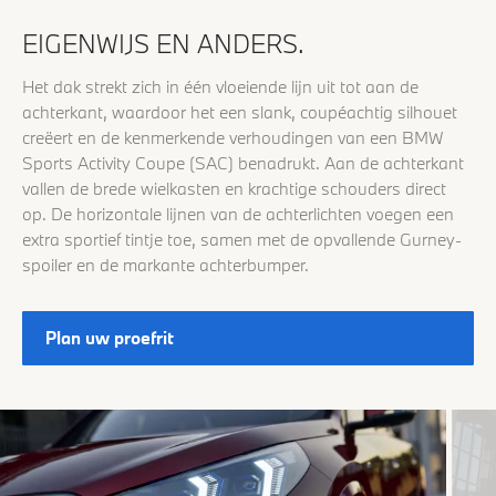
EIGENWIJS EN ANDERS.
Het dak strekt zich in één vloeiende lijn uit tot aan de
achterkant, waardoor het een slank, coupéachtig silhouet
creëert en de kenmerkende verhoudingen van een BMW
Sports Activity Coupe (SAC) benadrukt. Aan de achterkant
vallen de brede wielkasten en krachtige schouders direct
op. De horizontale lijnen van de achterlichten voegen een
extra sportief tintje toe, samen met de opvallende Gurney-
spoiler en de markante achterbumper.
Plan uw proefrit