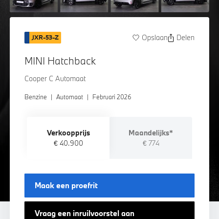
Opslaan
Delen
JXR-53-Z
MINI Hatchback
Cooper C Automaat
Benzine
|
Automaat
|
Februari 2026
Verkoopprijs
Maandelijks*
€ 40.900
€ 774
Maak een proefrit
Vraag een inruilvoorstel aan