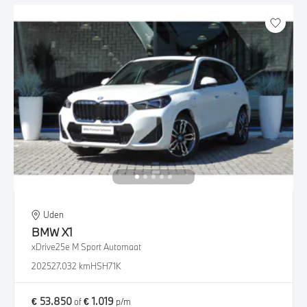
Uden
BMW
X1
xDrive25e M Sport Automaat
2025
27.032 km
HSH71K
€ 53.850
€ 1.019
of
p/m