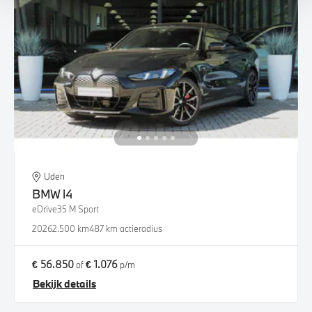
Uden
BMW
i4
eDrive35 M Sport
2026
2.500 km
487 km actieradius
€ 56.850
€ 1.076
of
p/m
Bekijk details