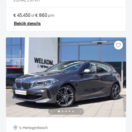
2024
42.290 km
€ 45.450
€ 860
of
p/m
Bekijk details
's-Hertogenbosch