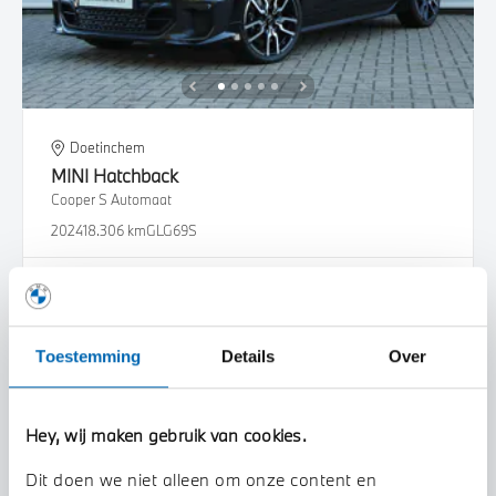
Doetinchem
MINI
Hatchback
Cooper S Automaat
2024
18.306 km
GLG69S
€ 36.950
€ 699
of
p/m
Bekijk details
Toestemming
Details
Over
Hey, wij maken gebruik van cookies.
Dit doen we niet alleen om onze content en