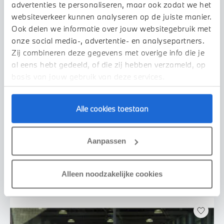
advertenties te personaliseren, maar ook zodat we het
websiteverkeer kunnen analyseren op de juiste manier.
Ook delen we informatie over jouw websitegebruik met
onze social media-, advertentie- en analysepartners.
Zij combineren deze gegevens met overige info die je
al eens hebt gedeeld, of die zij hebben verzameld, op
basis van jouw gebruik van deze services.
Uden
Alle cookies toestaan
BMW
iX2
xDrive30 M Sport
2026
2.500 km
455 km actieradius
Aanpassen
€ 69.950
€ 1.324
of
p/m
Bekijk details
Alleen noodzakelijke cookies