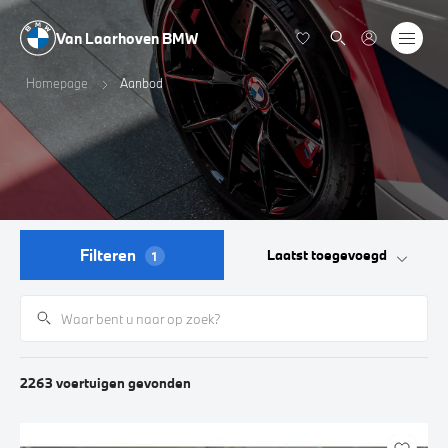
Van Laarhoven BMW
Homepage
Aanbod
Filteren
Laatst toegevoegd
1
2263
voertuigen
gevonden