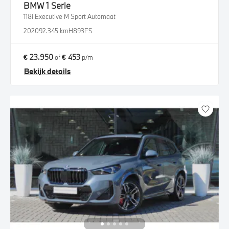
BMW
1 Serie
118i Executive M Sport Automaat
2020
92.345 km
H893FS
€ 23.950
€ 453
of
p/m
Bekijk details