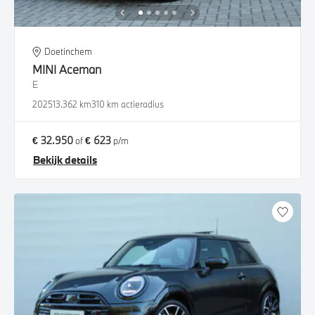
Doetinchem
MINI
Aceman
E
2025
13.362 km
310 km actieradius
€ 32.950
€ 623
of
p/m
Bekijk details