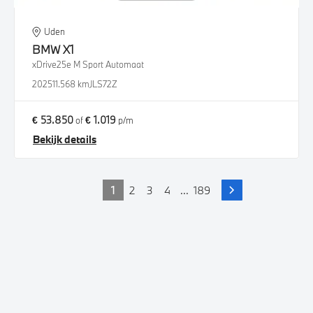
Uden
BMW
X1
xDrive25e M Sport Automaat
2025
11.568 km
JLS72Z
€ 53.850
€ 1.019
of
p/m
Bekijk details
1
2
3
4
...
189