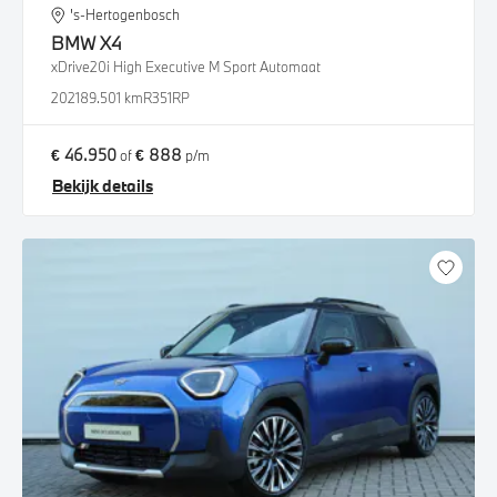
's-Hertogenbosch
BMW
X4
xDrive20i High Executive M Sport Automaat
2021
89.501 km
R351RP
€ 46.950
€ 888
of
p/m
Bekijk details