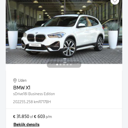
Uden
BMW
X1
sDrive18i Business Edition
2022
55.258 km
R717BH
€ 31.850
€ 603
of
p/m
Bekijk details