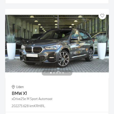
Uden
BMW
X1
xDrive25e M Sport Automaat
2022
73.628 km
KRH81L