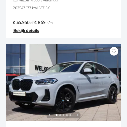
xDrive25e M Sport Automaat
2025
43.133 km
HVB18K
€ 45.950
€ 869
of
p/m
Bekijk details