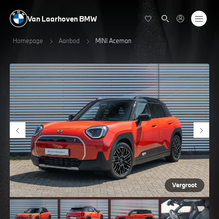
Van Laarhoven BMW
Homepage
Aanbod
MINI Aceman
Vergroot