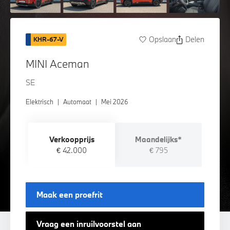
Opslaan
Delen
KHR-67-V
MINI Aceman
SE
Elektrisch
|
Automaat
|
Mei 2026
Verkoopprijs
Maandelijks*
€ 42.000
€ 795
Maak een proefrit
Vraag een inruilvoorstel aan