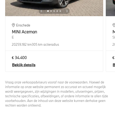
Enschede
MINI
Aceman
M
E
S
2025
9.182 km
305 km actieradius
2
€ 34.400
€
Bekijk details
B
Vraag onze verkoopadviseurs vooraf naar de voorwaarden. Hoewel de
informatie op onze website permanent zo accuraat en actueel mogelijk
wordt weergegeven, zijn wijzigingen in modellen, uitvoeringen, prijzen,
technische specificaties, afbeeldingen, of andere informatie te allen tijde
voorbehouden. Aan de inhoud van deze website kunnen derhalve geen
rechten worden ontleend.