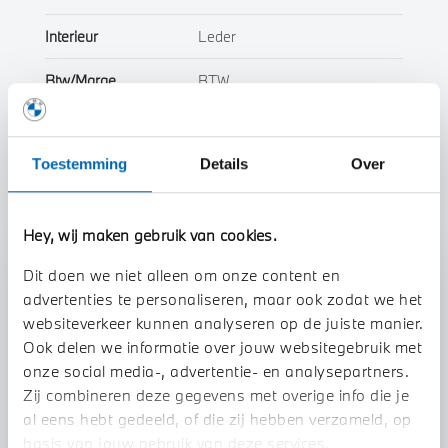
Interieur
Leder
Btw/Marge
BTW
Toon alle eigenschappen
Toestemming
Details
Over
Hey, wij maken gebruik van cookies.
Dit doen we niet alleen om onze content en
Stap 1 van 3
advertenties te personaliseren, maar ook zodat we het
Uw auto inruilen?
websiteverkeer kunnen analyseren op de juiste manier.
Ook delen we informatie over jouw websitegebruik met
onze social media-, advertentie- en analysepartners.
Zij combineren deze gegevens met overige info die je
al eens hebt gedeeld, of die zij hebben verzameld, op
basis van jouw gebruik van deze services.