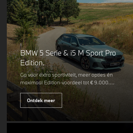
BMW 5 Serie & i5 M Sport Pro
Edition.
Ga voor extra sportiviteit, meer opties én
maximaal Edition-voordeel tot € 9.000.
Fiscaal leverbaar vanaf € 75.347. Met de
BMW 5 Serie & i5 M Sport Pro Edition kiest
Ontdek meer
u voor een rijk uitgeruste uitvoering waarin
juist de details het verschil maken. De
details die ervoor zorgen dat u nog één
keer omkijkt voordat u verder loopt.