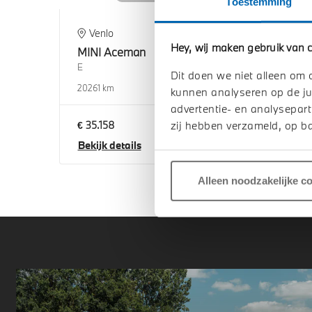
Toestemming
Venlo
E
Hey, wij maken gebruik van c
MINI
Aceman
MIN
E
E
Dit doen we niet alleen om 
2026
1 km
2026
kunnen analyseren op de ju
advertentie- en analysepart
€ 35.158
€ 36
zij hebben verzameld, op ba
Bekijk details
Beki
Alleen noodzakelijke c