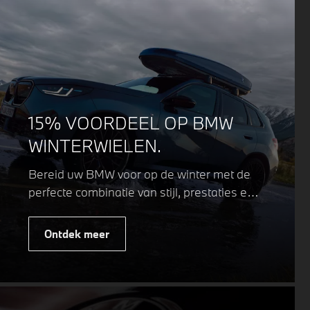
15% VOORDEEL OP BMW
WINTERWIELEN.
Bereid uw BMW voor op de winter met de
perfecte combinatie van stijl, prestaties en
veiligheid. Of u nu kiest voor een sportieve
of elegante look, onze winterwielen zijn
Ontdek meer
ontworpen om uw rijervaring te
optimaliseren, zelfs in de meest
uitdagende weersomstandigheden.
Profiteer nu van
15% voordeel.