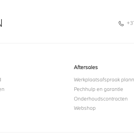
N
+3
Aftersales
d
Werkplaatsafspraak plan
en
Pechhulp en garantie
Onderhoudscontracten
Webshop