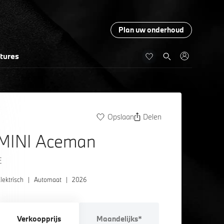
Plan uw onderhoud
tures
Opslaan
Delen
MINI Aceman
E
lektrisch
|
Automaat
|
2026
Verkoopprijs
Maandelijks*