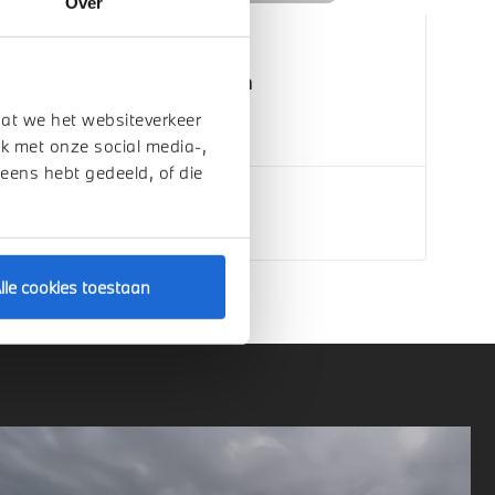
Over
Eindhoven
MINI
Aceman
E
dat we het websiteverkeer
2026
1 km
k met onze social media-,
 eens hebt gedeeld, of die
€ 38.079
Bekijk details
lle cookies toestaan