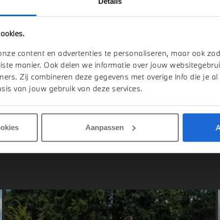
Details
indhoven
Venlo
ookies.
I
Aceman
MINI
Aceman
E
onze content en advertenties te personaliseren, maar ook zo
1 km
2026
1 km
iste manier. Ook delen we informatie over jouw websitegebrui
ners. Zij combineren deze gegevens met overige info die je al
.613
€ 36.613
sis van jouw gebruik van deze services.
jk details
Bekijk details
A
ookies
Aanpassen