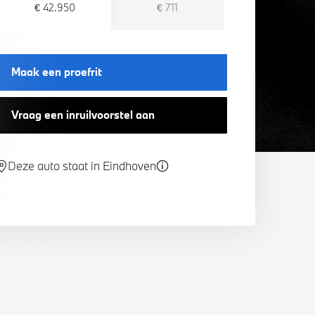
€ 42.950
€ 711
Maak een proefrit
Vraag een inruilvoorstel aan
Deze auto staat in Eindhoven