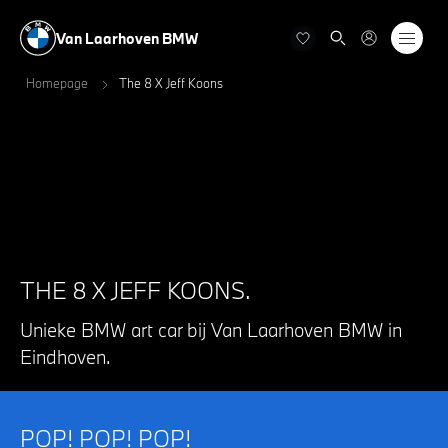
Van Laarhoven BMW
Homepage
The 8 X Jeff Koons
THE 8 X JEFF KOONS.
Unieke BMW art car bij Van Laarhoven BMW in
Eindhoven.
POP! POP! POP!