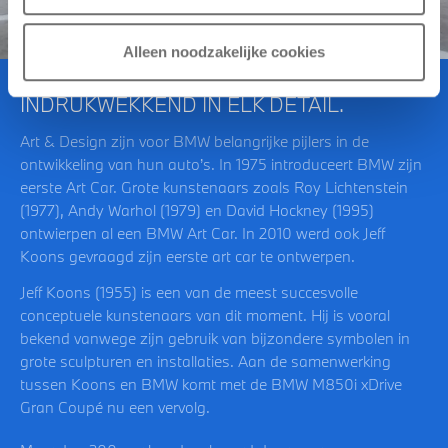
Alleen noodzakelijke cookies
INDRUKWEKKEND IN ELK DETAIL.
Art & Design zijn voor BMW belangrijke pijlers in de
ontwikkeling van hun auto’s. In 1975 introduceert BMW zijn
eerste Art Car. Grote kunstenaars zoals Roy Lichtenstein
(1977), Andy Warhol (1979) en David Hockney (1995)
ontwierpen al een BMW Art Car. In 2010 werd ook Jeff
Koons gevraagd zijn eerste art car te ontwerpen.
Jeff Koons (1955) is een van de meest succesvolle
conceptuele kunstenaars van dit moment. Hij is vooral
bekend vanwege zijn gebruik van bijzondere symbolen in
grote sculpturen en installaties. Aan de samenwerking
tussen Koons en BMW komt met de BMW M850i xDrive
Gran Coupé nu een vervolg.