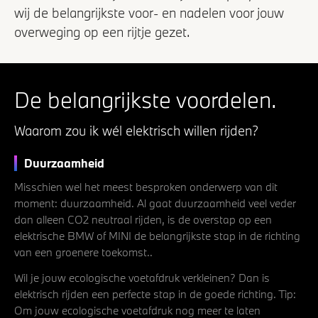
wij de belangrijkste voor- en nadelen voor jouw
overweging op een rijtje gezet.
De belangrijkste voordelen.
Waarom zou ik wél elektrisch willen rijden?
Duurzaamheid
Misschien wel het meest besproken onderwerp van dit
moment: duurzaamheid. Al gaat duurzaamheid veel veder
dan alleen CO2 neutraal rijden, is de overstap op een
elektrische BMW of MINI de belangrijkste stap in de richting
van een groenere toekomst..
Wil je jouw ecologische voetafdruk verkleinen? Dan is
elektrisch rijden een perfecte stap in de goede richting. Tip:
Om jouw ecologische voetafdruk nog meer te laten