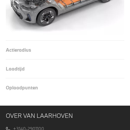
Actieradius
Laadtijd
Oplaadpunten
OVER VAN LAARHOVEN
+3140-2901100