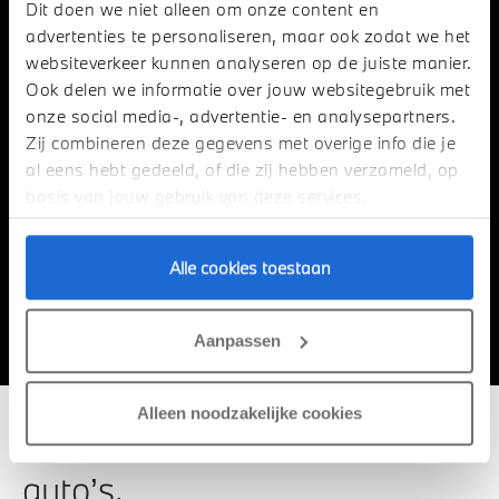
Dit doen we niet alleen om onze content en
Belasting
advertenties te personaliseren, maar ook zodat we het
websiteverkeer kunnen analyseren op de juiste manier.
Ook delen we informatie over jouw websitegebruik met
Financiën
onze social media-, advertentie- en analysepartners.
Zij combineren deze gegevens met overige info die je
al eens hebt gedeeld, of die zij hebben verzameld, op
Stilte
basis van jouw gebruik van deze services.
Vermogen
Alle cookies toestaan
Onderhoud
Aanpassen
Alleen noodzakelijke cookies
De nadelen van elektrische
auto’s.