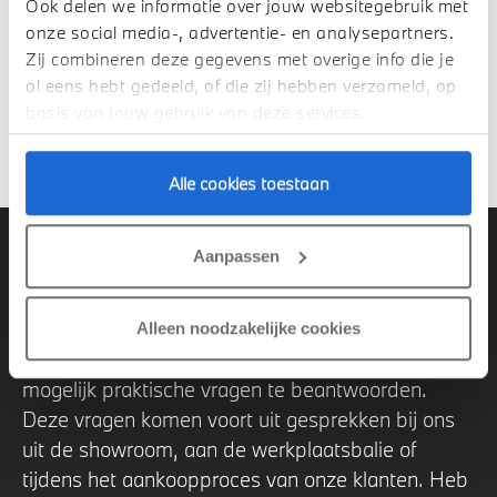
Ook delen we informatie over jouw websitegebruik met
onze social media-, advertentie- en analysepartners.
Zij combineren deze gegevens met overige info die je
4. Minder vloeistoffen
al eens hebt gedeeld, of die zij hebben verzameld, op
basis van jouw gebruik van deze services.
5. De accu
Alle cookies toestaan
Veel gestelde vragen over
Aanpassen
onderhoud.
Alleen noodzakelijke cookies
Op deze Electric Hub proberen we zoveel
mogelijk praktische vragen te beantwoorden.
Deze vragen komen voort uit gesprekken bij ons
uit de showroom, aan de werkplaatsbalie of
tijdens het aankoopproces van onze klanten. Heb