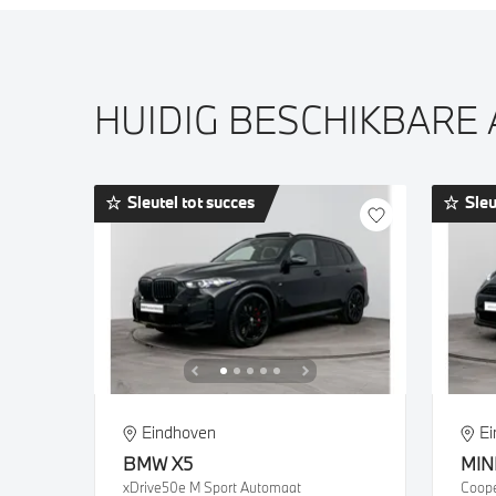
HUIDIG BESCHIKBARE
Sleutel tot succes
Sleu
Eindhoven
E
BMW
X5
MIN
xDrive50e M Sport Automaat
Coope