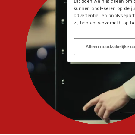
Dit doen we niet alleen om 
kunnen analyseren op de ju
advertentie- en analysepart
zij hebben verzameld, op ba
Alleen noodzakelijke c