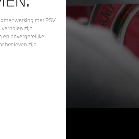
MEN.
e samenwerking met PSV
verhalen zijn
 en onvergetelijke
r het leven zijn