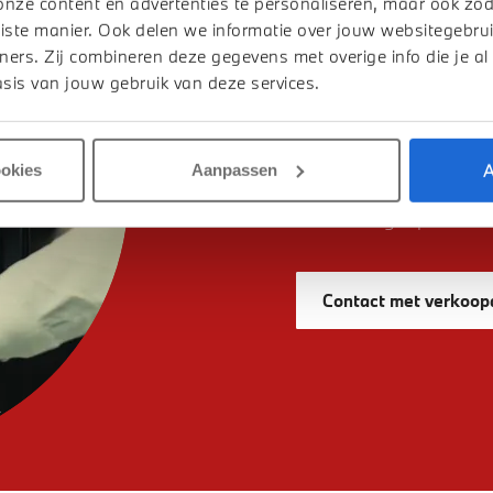
onze content en advertenties te personaliseren, maar ook zo
iste manier. Ook delen we informatie over jouw websitegebrui
ners. Zij combineren deze gegevens met overige info die je al
DE KLUIS RAA
sis van jouw gebruik van deze services.
HERINNERINGE
De komende tijd keren 
de sleutelkluis in on
A
ookies
Aanpassen
onderdeel waren van b
inmiddels geopende kl
Contact met verkoop