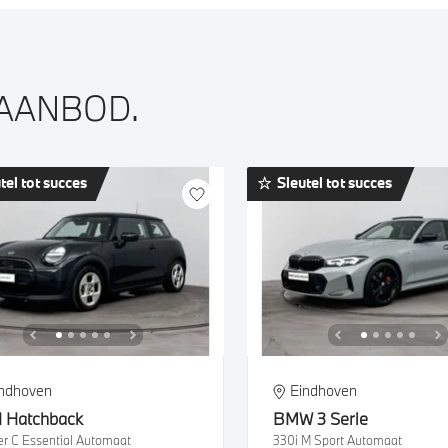
 AANBOD.
tel tot succes
Sleutel tot succes
indhoven
Eindhoven
I
Hatchback
BMW
3 Serie
r C Essential Automaat
330i M Sport Automaat