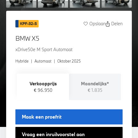
Opslaan
Delen
KPF-32-S
BMW X5
xDrive50e M Sport Automaat
Hybride
|
Automaat
|
Oktober 2025
Verkoopprijs
Maandelijks*
€ 96.950
€ 1.835
Maak een proefrit
Vraag een inruilvoorstel aan