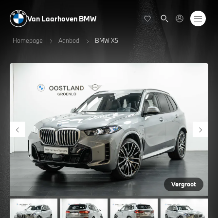
Van Laarhoven BMW
Homepage
Aanbod
BMW X5
Vergroot