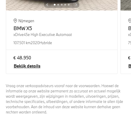
Nijmegen
BMW
X5
xDrive45e High Executive Automaat
x
107.501 km
2020
Hybride
7
€ 48.950
€
Bekijk details
B
Vraag onze verkoopadviseurs vooraf naar de voorwaarden. Hoewel de
informatie op onze website permanent zo accuraat en actueel mogelijk
wordt weergegeven, zijn wijzigingen in modellen, uitvoeringen, prijzen,
technische specificaties, afbeeldingen, of andere informatie te allen tijde
voorbehouden. Aan de inhoud van deze website kunnen derhalve geen
rechten worden ontleend.