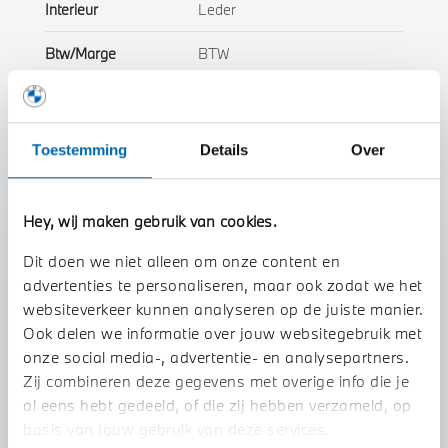
Interieur
Leder
Btw/Marge
BTW
Toon alle eigenschappen
Toestemming
Details
Over
Hey, wij maken gebruik van cookies.
Stap 1 van 3
Dit doen we niet alleen om onze content en
Uw auto inruilen?
advertenties te personaliseren, maar ook zodat we het
websiteverkeer kunnen analyseren op de juiste manier.
Ook delen we informatie over jouw websitegebruik met
onze social media-, advertentie- en analysepartners.
Zij combineren deze gegevens met overige info die je
al eens hebt gedeeld, of die zij hebben verzameld, op
basis van jouw gebruik van deze services.