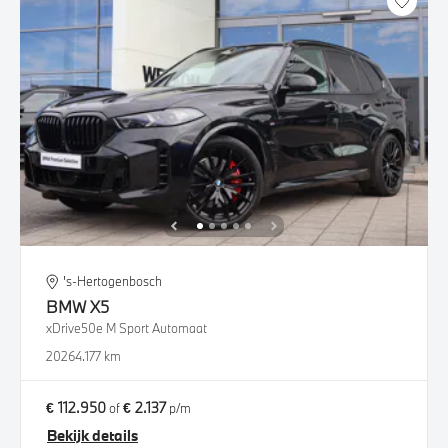
's-Hertogenbosch
BMW
X5
xDrive50e M Sport Automaat
2026
4.177 km
€ 112.950
€ 2.137
of
p/m
Bekijk details