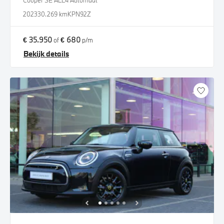
Cooper SE ALL4 Automaat
2023
30.269 km
KPN92Z
€ 35.950
€ 680
of
p/m
Bekijk details