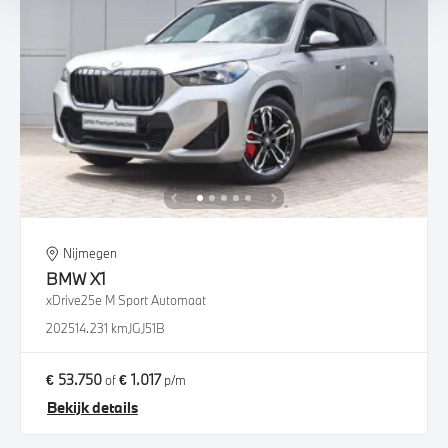
Nijmegen
BMW
X1
xDrive25e M Sport Automaat
2025
14.231 km
JGJ51B
€ 53.750
€ 1.017
of
p/m
Bekijk details