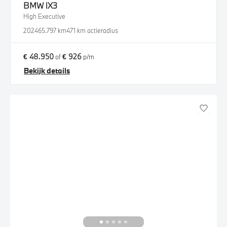
BMW
iX3
High Executive
2024
65.797 km
471 km actieradius
€ 48.950
€ 926
of
p/m
Bekijk details