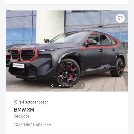
's-Hertogenbosch
BMW
XM
Red Label
2023
11.867 km
X257FB