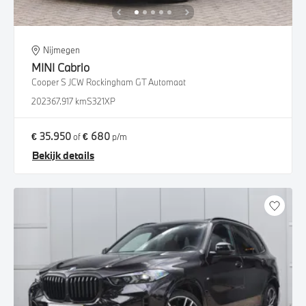
Nijmegen
MINI
Cabrio
Cooper S JCW Rockingham GT Automaat
2023
67.917 km
S321XP
€ 35.950
€ 680
of
p/m
Bekijk details