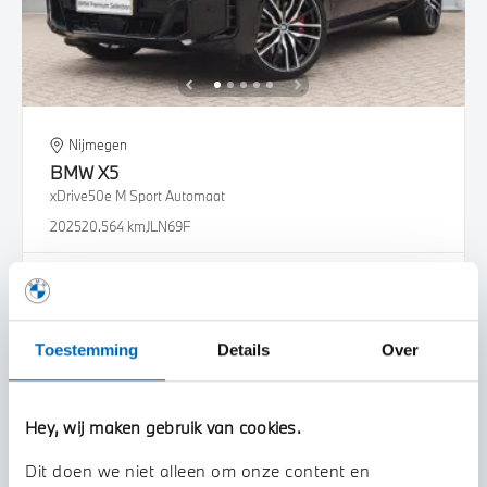
Nijmegen
BMW
X5
xDrive50e M Sport Automaat
2025
20.564 km
JLN69F
€ 109.950
€ 2.081
of
p/m
Bekijk details
Toestemming
Details
Over
Hey, wij maken gebruik van cookies.
Dit doen we niet alleen om onze content en