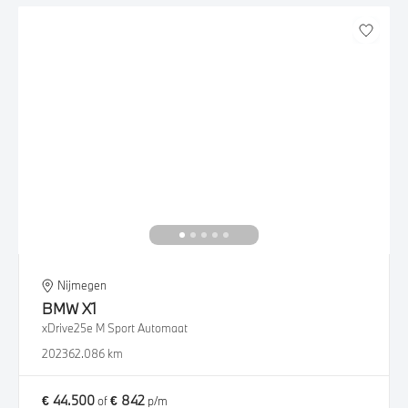
Nijmegen
BMW
X1
xDrive25e M Sport Automaat
2023
62.086 km
€ 44.500
€ 842
of
p/m