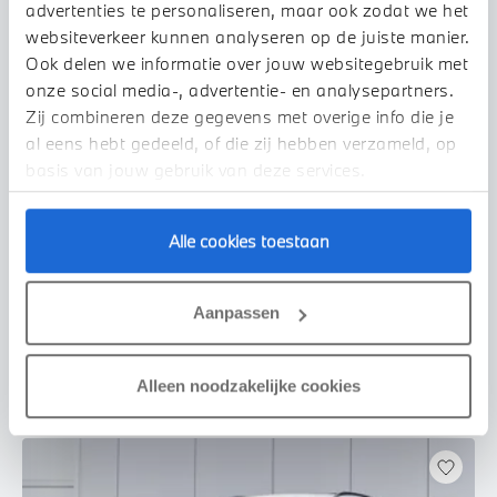
advertenties te personaliseren, maar ook zodat we het
websiteverkeer kunnen analyseren op de juiste manier.
Ook delen we informatie over jouw websitegebruik met
onze social media-, advertentie- en analysepartners.
Zij combineren deze gegevens met overige info die je
al eens hebt gedeeld, of die zij hebben verzameld, op
basis van jouw gebruik van deze services.
Nijmegen
Alle cookies toestaan
BMW
X3
xDrive20i High Executive Automaat
2018
90.998 km
TL476S
Aanpassen
€ 31.950
€ 605
of
p/m
Bekijk details
Alleen noodzakelijke cookies