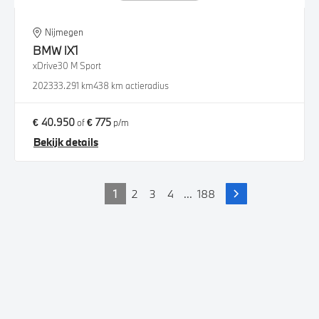
Nijmegen
BMW
iX1
xDrive30 M Sport
2023
33.291 km
438 km actieradius
€ 40.950
€ 775
of
p/m
Bekijk details
1
2
3
4
...
188