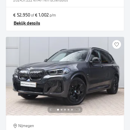
2024
37.222 km
471 km actieradius
€ 52.950
€ 1.002
of
p/m
Bekijk details
Nijmegen