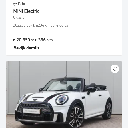
Echt
MINI
Electric
Classic
2022
36.687 km
234 km actieradius
€ 20.950
€ 396
of
p/m
Bekijk details