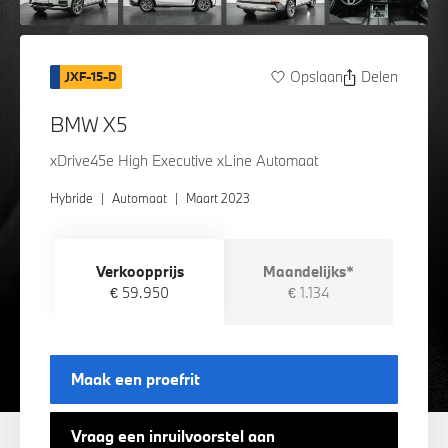
Opslaan
Delen
JXF-15-D
BMW X5
xDrive45e High Executive xLine Automaat
Hybride
|
Automaat
|
Maart 2023
Verkoopprijs
Maandelijks*
€ 59.950
€ 1.134
Maak een proefrit
Vraag een inruilvoorstel aan