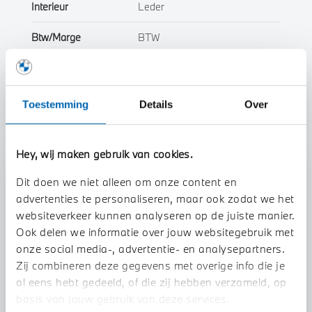
Interieur
Leder
Btw/Marge
BTW
Toon alle eigenschappen
Toestemming
Details
Over
Hey, wij maken gebruik van cookies.
Stap 1 van 3
Dit doen we niet alleen om onze content en
Uw auto inruilen?
advertenties te personaliseren, maar ook zodat we het
websiteverkeer kunnen analyseren op de juiste manier.
Ook delen we informatie over jouw websitegebruik met
onze social media-, advertentie- en analysepartners.
Zij combineren deze gegevens met overige info die je
al eens hebt gedeeld, of die zij hebben verzameld, op
basis van jouw gebruik van deze services.