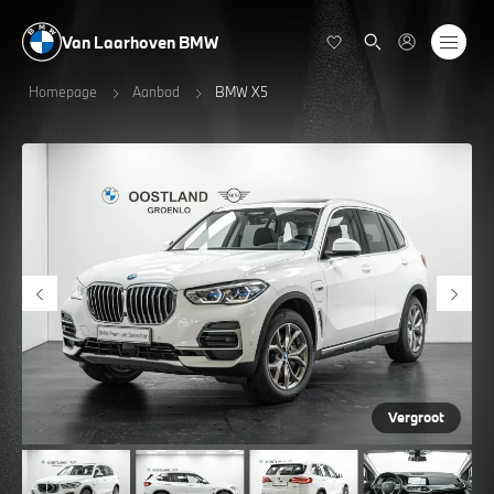
Van Laarhoven BMW
Homepage
Aanbod
BMW X5
Vergroot