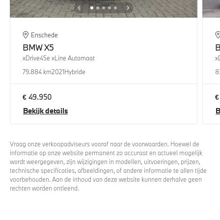
Enschede
BMW
X5
xDrive45e xLine Automaat
x
79.884 km
2021
Hybride
8
€ 49.950
€
Bekijk details
B
Vraag onze verkoopadviseurs vooraf naar de voorwaarden. Hoewel de
informatie op onze website permanent zo accuraat en actueel mogelijk
wordt weergegeven, zijn wijzigingen in modellen, uitvoeringen, prijzen,
technische specificaties, afbeeldingen, of andere informatie te allen tijde
voorbehouden. Aan de inhoud van deze website kunnen derhalve geen
rechten worden ontleend.