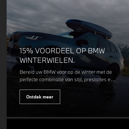
15% VOORDEEL OP BMW
WINTERWIELEN.
Bereid uw BMW voor op de winter met de
perfecte combinatie van stijl, prestaties en
veiligheid. Of u nu kiest voor een sportieve
of elegante look, onze winterwielen zijn
Ontdek meer
ontworpen om uw rijervaring te
optimaliseren, zelfs in de meest
uitdagende weersomstandigheden.
Profiteer nu van
15% voordeel.