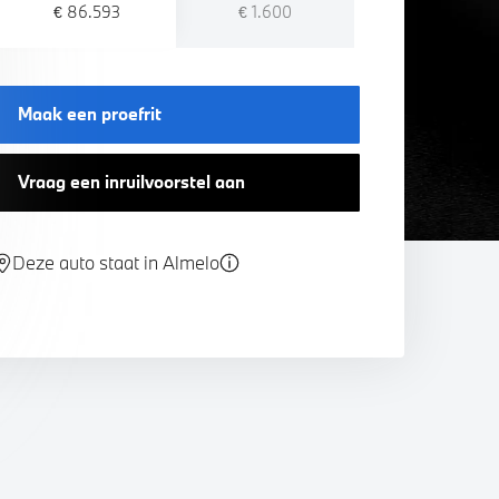
€ 86.593
€ 1.600
Maak een proefrit
Vraag een inruilvoorstel aan
Deze auto staat in Almelo