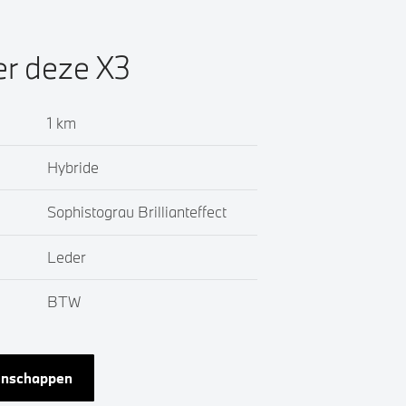
er deze X3
1 km
Hybride
Sophistograu Brillianteffect
Leder
BTW
genschappen