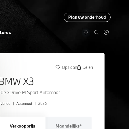
Plan uw onderhoud
tures
Opslaan
Delen
BMW X3
30e xDrive M Sport Automaat
ybride
|
Automaat
|
2026
Verkoopprijs
Maandelijks*