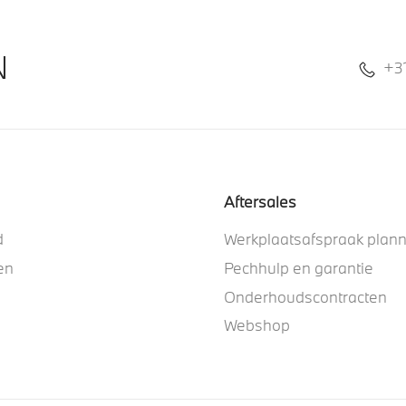
N
+3
Aftersales
d
Werkplaatsafspraak plan
en
Pechhulp en garantie
Onderhoudscontracten
Webshop