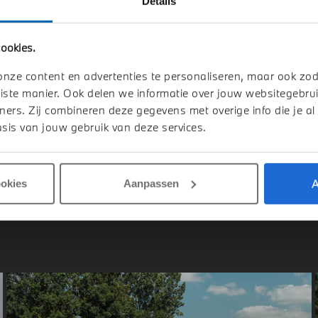
Details
elmond
's-Hertogenbosch
ookies.
W
X3
BMW
X3
Drive M Sport Automaat
30e xDrive M Sport Automaat
onze content en advertenties te personaliseren, maar ook zo
026
Hybride
1 km
2026
Hybride
iste manier. Ook delen we informatie over jouw websitegebrui
ners. Zij combineren deze gegevens met overige info die je al
.364
€ 75.669
sis van jouw gebruik van deze services.
jk details
Bekijk details
A
ookies
Aanpassen