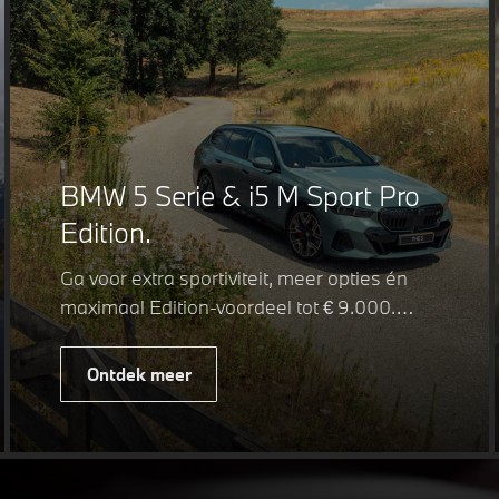
BMW 5 Serie & i5 M Sport Pro
Edition.
Ga voor extra sportiviteit, meer opties én
maximaal Edition-voordeel tot € 9.000.
Fiscaal leverbaar vanaf € 75.347. Met de
BMW 5 Serie & i5 M Sport Pro Edition kiest
Ontdek meer
u voor een rijk uitgeruste uitvoering waarin
juist de details het verschil maken. De
details die ervoor zorgen dat u nog één
keer omkijkt voordat u verder loopt.