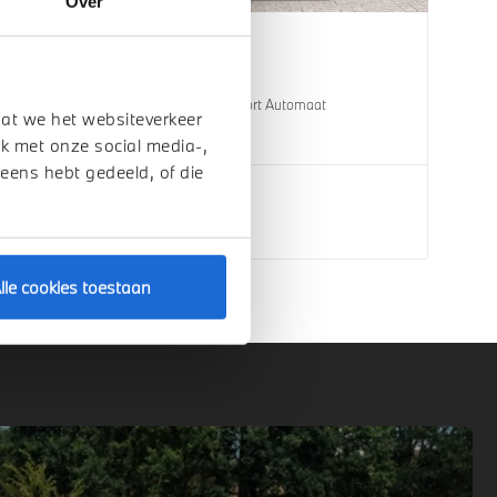
Over
Helmond
BMW
X3
30e xDrive M Sport Automaat
dat we het websiteverkeer
1 km
2026
Hybride
k met onze social media-,
 eens hebt gedeeld, of die
€ 76.809
Bekijk details
lle cookies toestaan