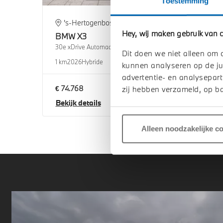
Toestemming
's-Hertogenbosch
H
Hey, wij maken gebruik van c
BMW
X3
BM
30e xDrive Automaat
30e x
Dit doen we niet alleen om 
1 km
2026
Hybride
1 km
2
kunnen analyseren op de ju
advertentie- en analysepart
€ 74.768
€ 75
zij hebben verzameld, op ba
Bekijk details
Beki
Alleen noodzakelijke c