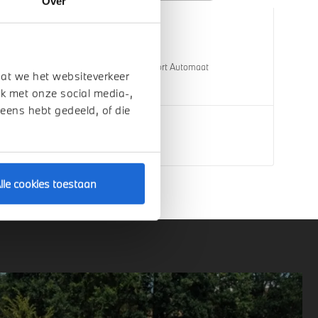
Over
Helmond
BMW
X3
30e xDrive M Sport Automaat
dat we het websiteverkeer
1 km
2026
Hybride
k met onze social media-,
 eens hebt gedeeld, of die
€ 80.536
Bekijk details
lle cookies toestaan