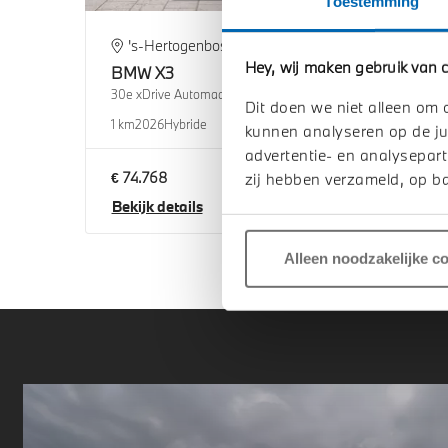
Toestemming
's-Hertogenbosch
H
Hey, wij maken gebruik van c
BMW
X3
BM
30e xDrive Automaat
30e x
Dit doen we niet alleen om 
1 km
2026
Hybride
1 km
2
kunnen analyseren op de ju
advertentie- en analysepart
€ 74.768
€ 76
zij hebben verzameld, op ba
Bekijk details
Beki
Alleen noodzakelijke c