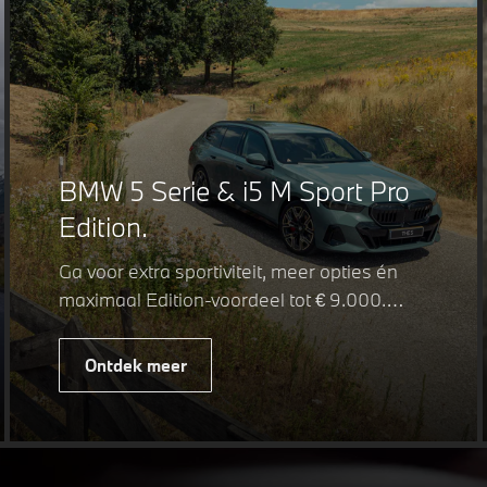
BMW 5 Serie & i5 M Sport Pro
Edition.
Ga voor extra sportiviteit, meer opties én
maximaal Edition-voordeel tot € 9.000.
Fiscaal leverbaar vanaf € 75.347. Met de
BMW 5 Serie & i5 M Sport Pro Edition kiest
Ontdek meer
u voor een rijk uitgeruste uitvoering waarin
juist de details het verschil maken. De
details die ervoor zorgen dat u nog één
keer omkijkt voordat u verder loopt.