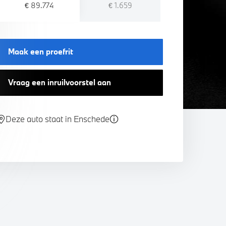
€ 89.774
€ 1.659
Maak een proefrit
Vraag een inruilvoorstel aan
Deze auto staat in Enschede