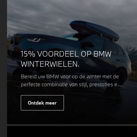
15% VOORDEEL OP BMW
WINTERWIELEN.
Bereid uw BMW voor op de winter met de
perfecte combinatie van stijl, prestaties en
veiligheid. Of u nu kiest voor een sportieve
of elegante look, onze winterwielen zijn
Ontdek meer
ontworpen om uw rijervaring te
optimaliseren, zelfs in de meest
uitdagende weersomstandigheden.
Profiteer nu van
15% voordeel.