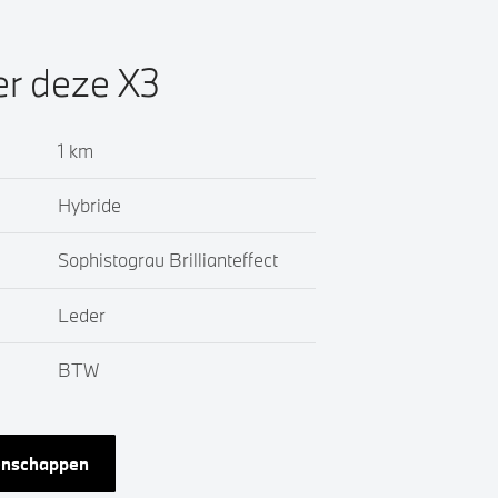
er deze X3
1 km
Hybride
Sophistograu Brillianteffect
Leder
BTW
genschappen