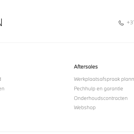
N
+3
Aftersales
d
Werkplaatsafspraak plan
en
Pechhulp en garantie
Onderhoudscontracten
Webshop