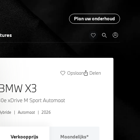
Plan uw onderhoud
tures
Opslaan
Delen
BMW X3
30e xDrive M Sport Automaat
ybride
|
Automaat
|
2026
Verkoopprijs
Maandelijks*