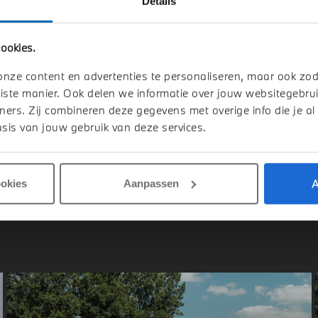
Details
elmond
Doetinchem
ookies.
W
X3
BMW
X3
Drive M Sport Automaat
30e xDrive M Sport Automaat
onze content en advertenties te personaliseren, maar ook zo
026
Hybride
1 km
2026
Hybride
iste manier. Ook delen we informatie over jouw websitegebrui
ners. Zij combineren deze gegevens met overige info die je al
.809
€ 80.338
sis van jouw gebruik van deze services.
jk details
Bekijk details
A
ookies
Aanpassen