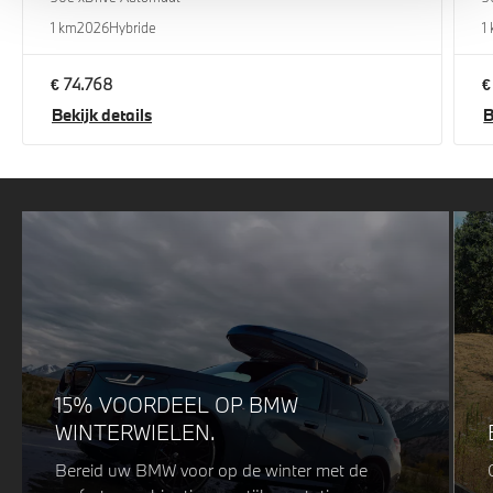
1 km
2026
Hybride
1
€ 74.768
€
Bekijk details
B
15% VOORDEEL OP BMW
WINTERWIELEN.
Bereid uw BMW voor op de winter met de