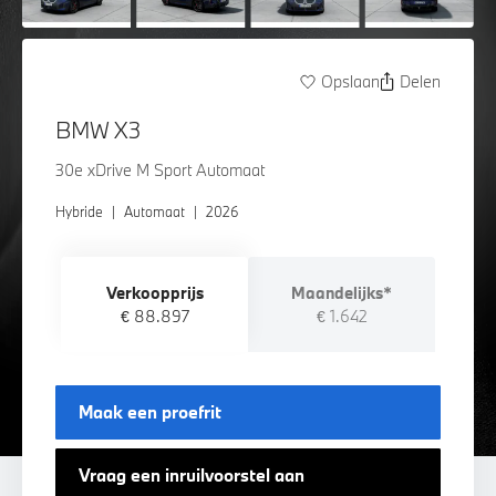
Opslaan
Delen
BMW X3
30e xDrive M Sport Automaat
Hybride
|
Automaat
|
2026
Verkoopprijs
Maandelijks*
€ 88.897
€ 1.642
Maak een proefrit
Vraag een inruilvoorstel aan