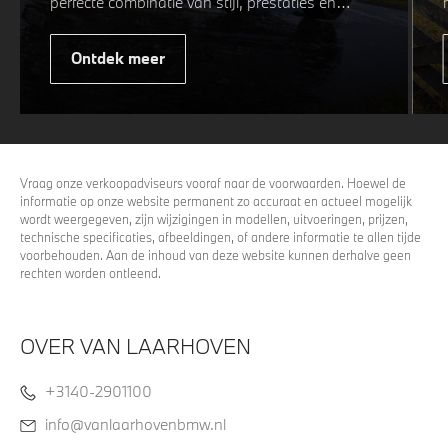
perfecte combinatie van stijl, prestaties en
veiligheid. Of u nu kiest voor een sportieve of
elegante look, onze winterwielen zijn
Ontdek meer
ontworpen om uw rijervaring te optimaliseren,
zelfs in de meest uitdagende
weersomstandigheden. Profiteer nu van
15%
voordeel.
Vraag onze verkoopadviseurs vooraf naar de voorwaarden. Hoewel de
informatie op onze website permanent zo accuraat en actueel mogelijk
wordt weergegeven, zijn wijzigingen in modellen, uitvoeringen, prijzen,
technische specificaties, afbeeldingen, of andere informatie te allen tijde
voorbehouden. Aan de inhoud van deze website kunnen derhalve geen
rechten worden ontleend.
OVER VAN LAARHOVEN
+3140-2901100
info@vanlaarhovenbmw.nl