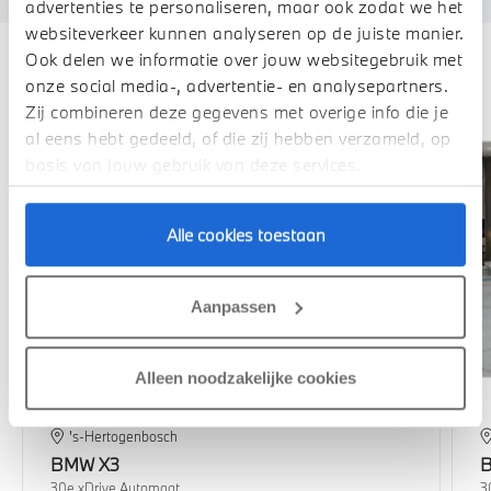
advertenties te personaliseren, maar ook zodat we het
websiteverkeer kunnen analyseren op de juiste manier.
Ook delen we informatie over jouw websitegebruik met
Deze zijn vergelijkbaar
onze social media-, advertentie- en analysepartners.
Zij combineren deze gegevens met overige info die je
1,99% renteactie
al eens hebt gedeeld, of die zij hebben verzameld, op
basis van jouw gebruik van deze services.
Alle cookies toestaan
Aanpassen
Alleen noodzakelijke cookies
's-Hertogenbosch
BMW
X3
30e xDrive Automaat
3