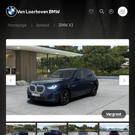
Van Laarhoven BMW
Homepage
Aanbod
BMW X3
Vergroot