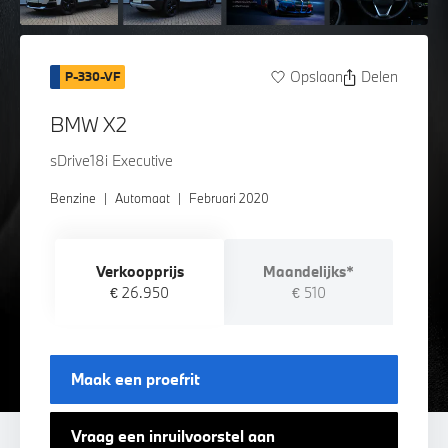
Opslaan
Delen
P-330-VF
BMW X2
sDrive18i Executive
Benzine
|
Automaat
|
Februari 2020
Verkoopprijs
Maandelijks*
€ 26.950
€ 510
Maak een proefrit
Vraag een inruilvoorstel aan