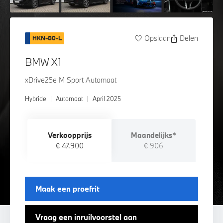
Opslaan
Delen
HKN-80-L
BMW X1
xDrive25e M Sport Automaat
Hybride
|
Automaat
|
April 2025
Verkoopprijs
Maandelijks*
€ 47.900
€ 906
Maak een proefrit
Vraag een inruilvoorstel aan