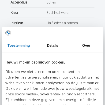
Actieradius
83 km
Kleur
Saphirschwarz
Interieur
Half leder / alcantara
Btw/Marge
BTW
Toestemming
Details
Over
Toon alle eigenschappen
Hey, wij maken gebruik van cookies.
Dit doen we niet alleen om onze content en
advertenties te personaliseren, maar ook zodat we het
Stap 1 van 3
websiteverkeer kunnen analyseren op de juiste manier.
Uw auto inruilen?
Ook delen we informatie over jouw websitegebruik met
onze social media-, advertentie- en analysepartners.
Zij combineren deze gegevens met overige info die je