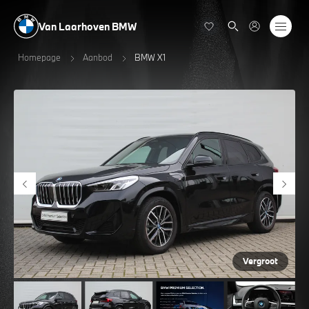
Van Laarhoven BMW
Homepage
Aanbod
BMW X1
Vergroot