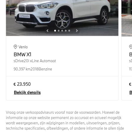
Venlo
BMW
X1
sDrive20i xLine Automaat
s
90.397 km
2018
Benzine
1
€ 23.950
€
Bekijk details
B
Vraag onze verkoopadviseurs vooraf naar de voorwaarden. Hoewel de
informatie op onze website permanent zo accuraat en actueel mogelijk
wordt weergegeven, zijn wijzigingen in modellen, uitvoeringen, prijzen,
technische specificaties, afbeeldingen, of andere informatie te allen tijde