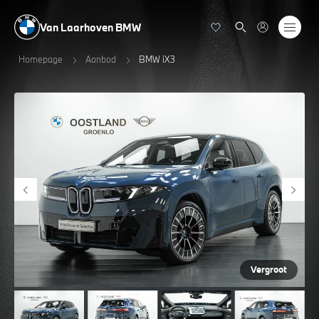
Van Laarhoven BMW
Homepage
Aanbod
BMW iX3
Vergroot