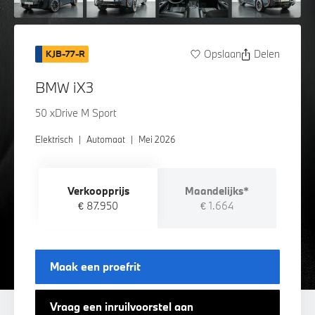
Opslaan
Delen
KJB-77-R
BMW iX3
50 xDrive M Sport
Elektrisch
|
Automaat
|
Mei 2026
Verkoopprijs
Maandelijks*
€ 87.950
€ 1.664
Maak een proefrit
Vraag een inruilvoorstel aan