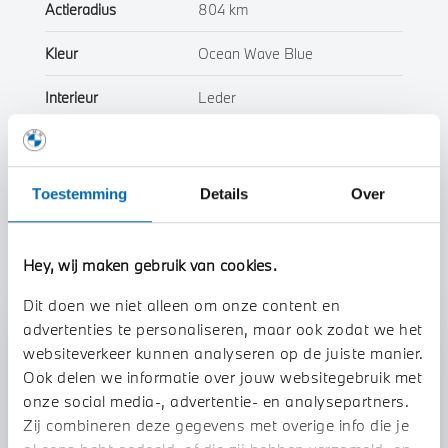
Actieradius
804 km
Kleur
Ocean Wave Blue
Interieur
Leder
Btw/Marge
BTW
Toestemming
Details
Over
Toon alle eigenschappen
Hey, wij maken gebruik van cookies.
Dit doen we niet alleen om onze content en
advertenties te personaliseren, maar ook zodat we het
Stap 1 van 3
websiteverkeer kunnen analyseren op de juiste manier.
Uw auto inruilen?
Ook delen we informatie over jouw websitegebruik met
onze social media-, advertentie- en analysepartners.
Zij combineren deze gegevens met overige info die je