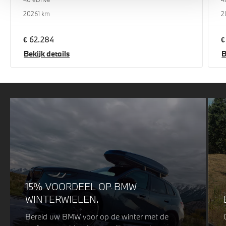
2026
1 km
2
€ 62.284
€
Bekijk details
B
15% VOORDEEL OP BMW
WINTERWIELEN.
Bereid uw BMW voor op de winter met de