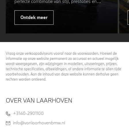
perfecte combinatie van stijl, prestaties en
veiligheid. Of u nu kiest voor een sportieve of
elegante look, onze winterwielen zijn
Ontdek meer
ontworpen om uw rijervaring te optimaliseren,
zelfs in de meest uitdagende
weersomstandigheden. Profiteer nu van
15%
voordeel.
Vraag onze verkoopadviseurs vooraf naar de voorwaarden. Hoewel de
informatie op onze website permanent zo accuraat en actueel mogelijk
wordt weergegeven, zijn wijzigingen in modellen, uitvoeringen, prijzen,
technische specificaties, afbeeldingen, of andere informatie te allen tijde
voorbehouden. Aan de inhoud van deze website kunnen derhalve geen
rechten worden ontleend.
OVER VAN LAARHOVEN
+3140-2901100
info@vanlaarhovenbmw.nl