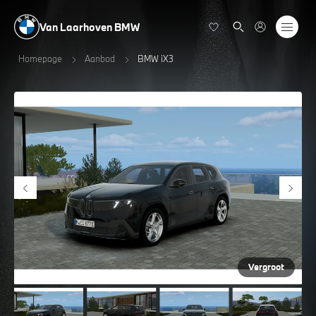
Van Laarhoven BMW
Homepage
Aanbod
BMW iX3
Vergroot