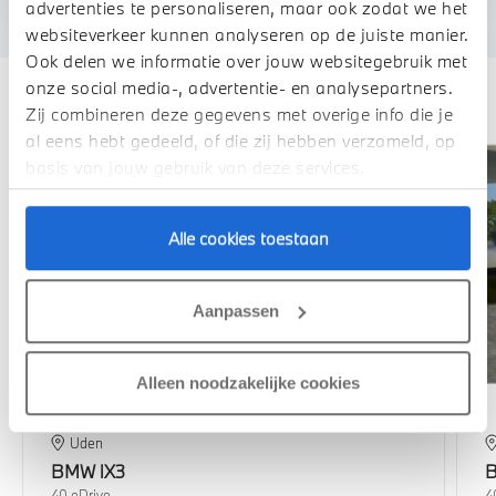
advertenties te personaliseren, maar ook zodat we het
websiteverkeer kunnen analyseren op de juiste manier.
Ook delen we informatie over jouw websitegebruik met
Deze zijn vergelijkbaar
onze social media-, advertentie- en analysepartners.
Zij combineren deze gegevens met overige info die je
al eens hebt gedeeld, of die zij hebben verzameld, op
basis van jouw gebruik van deze services.
Alle cookies toestaan
Aanpassen
Alleen noodzakelijke cookies
Uden
BMW
iX3
40 eDrive
4