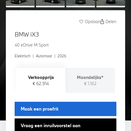
Opslaan
Delen
BMW iX3
40 eDrive M Sport
Elektrisch
|
Automaat
|
2026
Verkoopprijs
Maandelijks*
€ 62.914
€ 1.162
Maak een proefrit
Vraag een inruilvoorstel aan