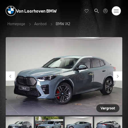
Van Laarhoven BMW
Homepage
Aanbod
BMW iX2
Vergroot