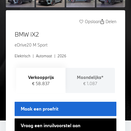
Opslaan
Delen
BMW iX2
eDrive20 M Sport
Elektrisch
|
Automaat
|
2026
Verkoopprijs
Maandelijks*
€ 58.837
€ 1.087
Maak een proefrit
Vraag een inruilvoorstel aan