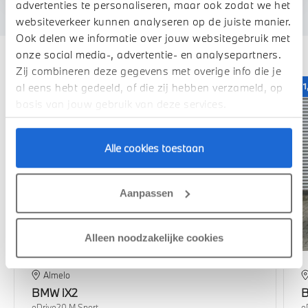
advertenties te personaliseren, maar ook zodat we het
websiteverkeer kunnen analyseren op de juiste manier.
Ook delen we informatie over jouw websitegebruik met
Deze zijn vergelijkbaar
onze social media-, advertentie- en analysepartners.
Zij combineren deze gegevens met overige info die je
1,99% renteactie
1
al eens hebt gedeeld, of die zij hebben verzameld, op
basis van jouw gebruik van deze services.
Alle cookies toestaan
Aanpassen
Alleen noodzakelijke cookies
Almelo
BMW
iX2
eDrive20 M Sport
e