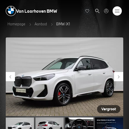
Van Laarhoven BMW
Homepage
Aanbod
BMW iX1
Vergroot