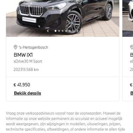
's-Hertogenbosch
BMW
iX1
xDrive30 M Sport
e
2023
13.568 km
2
€ 41.950
€
Bekijk details
B
Vraag onze verkoopadviseurs vooraf naar de voorwaarden. Hoewel de
informatie op onze website permanent zo accuraat en actueel mogelijk
wordt weergegeven, zijn wijzigingen in modellen, uitvoeringen, prijzen,
technische specificaties, afbeeldingen, of andere informatie te allen tijde