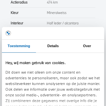
Actieradius
474 km
Kleur
Mineralweiss
Interieur
Half leder / alcantara
Btw/Marge
Marge
Toestemming
Details
Over
Toon alle eigenschappen
Hey, wij maken gebruik van cookies.
Dit doen we niet alleen om onze content en
advertenties te personaliseren, maar ook zodat we het
Stap 1 van 3
websiteverkeer kunnen analyseren op de juiste manier.
Uw auto inruilen?
Ook delen we informatie over jouw websitegebruik met
onze social media-, advertentie- en analysepartners.
Zij combineren deze gegevens met overige info die je