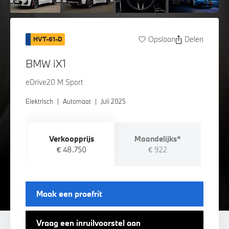
Opslaan
Delen
HVT-61-D
BMW iX1
eDrive20 M Sport
Elektrisch
|
Automaat
|
Juli 2025
Verkoopprijs
Maandelijks*
€ 48.750
€ 922
Maak een proefrit
Vraag een inruilvoorstel aan