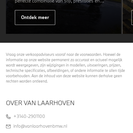
perfecte combinatie van stijl, prestaties en
veiligheid. Of u nu kiest voor een sportieve of
elegante look, onze winterwielen zijn
Ontdek meer
ontworpen om uw rijervaring te optimaliseren,
zelfs in de meest uitdagende
weersomstandigheden. Profiteer nu van
15%
voordeel.
Vraag onze verkoopadviseurs vooraf naar de voorwaarden. Hoewel de
informatie op onze website permanent zo accuraat en actueel mogelijk
wordt weergegeven, zijn wijzigingen in modellen, uitvoeringen, prijzen,
technische specificaties, afbeeldingen, of andere informatie te allen tijde
voorbehouden. Aan de inhoud van deze website kunnen derhalve geen
rechten worden ontleend.
OVER VAN LAARHOVEN
+3140-2901100
info@vanlaarhovenbmw.nl