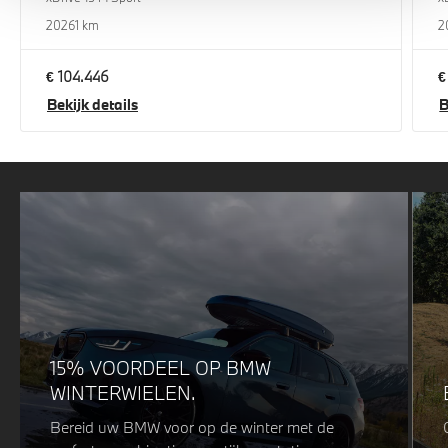
2026
1 km
2
€ 104.446
€
Bekijk details
B
15% VOORDEEL OP BMW
WINTERWIELEN.
Bereid uw BMW voor op de winter met de