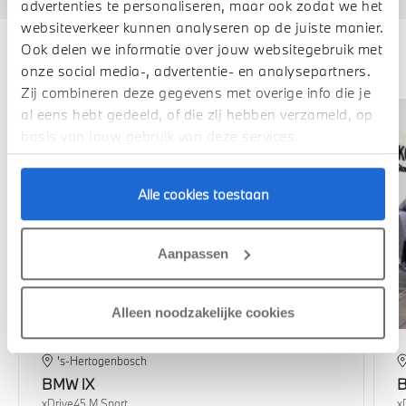
advertenties te personaliseren, maar ook zodat we het
websiteverkeer kunnen analyseren op de juiste manier.
Ook delen we informatie over jouw websitegebruik met
Deze zijn vergelijkbaar
onze social media-, advertentie- en analysepartners.
Zij combineren deze gegevens met overige info die je
al eens hebt gedeeld, of die zij hebben verzameld, op
basis van jouw gebruik van deze services.
Alle cookies toestaan
Aanpassen
Alleen noodzakelijke cookies
's-Hertogenbosch
BMW
iX
xDrive45 M Sport
x