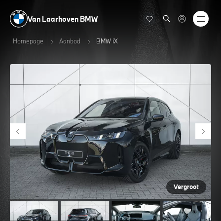
Van Laarhoven BMW
Homepage
Aanbod
BMW iX
Vergroot