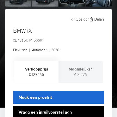
Opslaan
Delen
BMW iX
xDrive60 M Sport
Elektrisch
|
Automaat
|
2026
Verkoopprijs
Maandelijks*
€ 123.166
€ 2.276
Maak een proefrit
Vraag een inruilvoorstel aan