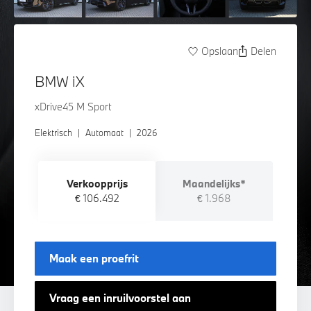
Opslaan
Delen
BMW iX
xDrive45 M Sport
Elektrisch
|
Automaat
|
2026
Verkoopprijs
Maandelijks*
€ 106.492
€ 1.968
Maak een proefrit
Vraag een inruilvoorstel aan