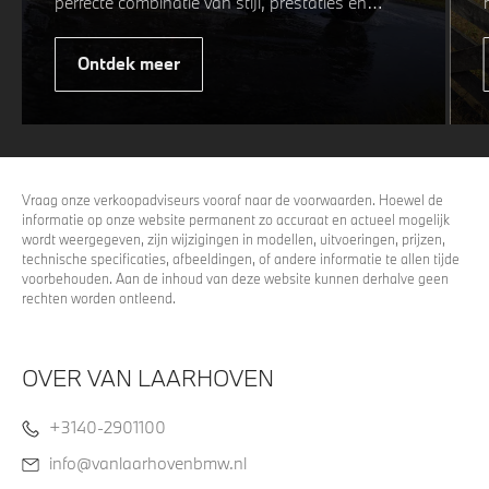
perfecte combinatie van stijl, prestaties en
veiligheid. Of u nu kiest voor een sportieve of
elegante look, onze winterwielen zijn
Ontdek meer
ontworpen om uw rijervaring te optimaliseren,
zelfs in de meest uitdagende
weersomstandigheden. Profiteer nu van
15%
voordeel.
Vraag onze verkoopadviseurs vooraf naar de voorwaarden. Hoewel de
informatie op onze website permanent zo accuraat en actueel mogelijk
wordt weergegeven, zijn wijzigingen in modellen, uitvoeringen, prijzen,
technische specificaties, afbeeldingen, of andere informatie te allen tijde
voorbehouden. Aan de inhoud van deze website kunnen derhalve geen
rechten worden ontleend.
OVER VAN LAARHOVEN
+3140-2901100
info@vanlaarhovenbmw.nl