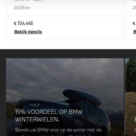
2026
1 km
2
€ 104.446
€
Bekijk details
B
15% VOORDEEL OP BMW
WINTERWIELEN.
Bereid uw BMW voor op de winter met de