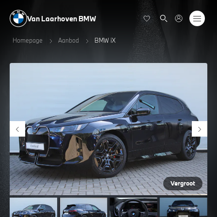
Van Laarhoven BMW
Homepage
Aanbod
BMW iX
Vergroot