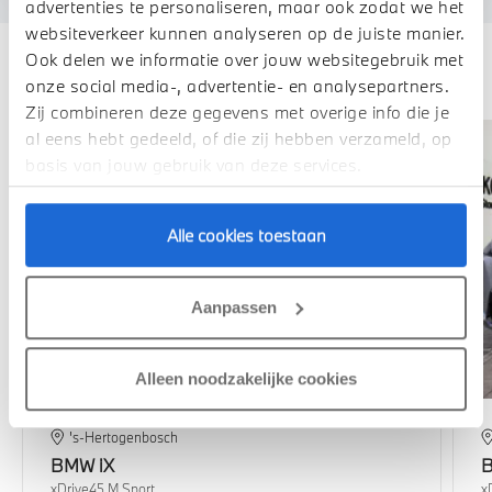
advertenties te personaliseren, maar ook zodat we het
websiteverkeer kunnen analyseren op de juiste manier.
Ook delen we informatie over jouw websitegebruik met
Deze zijn vergelijkbaar
onze social media-, advertentie- en analysepartners.
Zij combineren deze gegevens met overige info die je
al eens hebt gedeeld, of die zij hebben verzameld, op
basis van jouw gebruik van deze services.
Alle cookies toestaan
Aanpassen
Alleen noodzakelijke cookies
's-Hertogenbosch
BMW
iX
xDrive45 M Sport
x