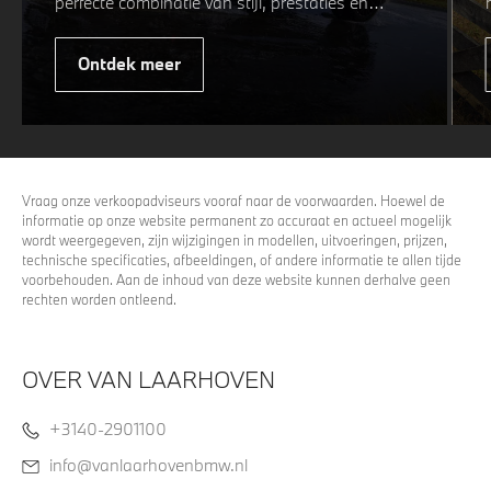
perfecte combinatie van stijl, prestaties en
veiligheid. Of u nu kiest voor een sportieve of
elegante look, onze winterwielen zijn
Ontdek meer
ontworpen om uw rijervaring te optimaliseren,
zelfs in de meest uitdagende
weersomstandigheden. Profiteer nu van
15%
voordeel.
Vraag onze verkoopadviseurs vooraf naar de voorwaarden. Hoewel de
informatie op onze website permanent zo accuraat en actueel mogelijk
wordt weergegeven, zijn wijzigingen in modellen, uitvoeringen, prijzen,
technische specificaties, afbeeldingen, of andere informatie te allen tijde
voorbehouden. Aan de inhoud van deze website kunnen derhalve geen
rechten worden ontleend.
OVER VAN LAARHOVEN
+3140-2901100
info@vanlaarhovenbmw.nl