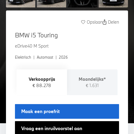
Opslaan
Delen
BMW i5 Touring
eDrive40 M Sport
Elektrisch
|
Automaat
|
2026
Verkoopprijs
Maandelijks*
€ 88.278
€ 1.631
Maak een proefrit
Vraag een inruilvoorstel aan