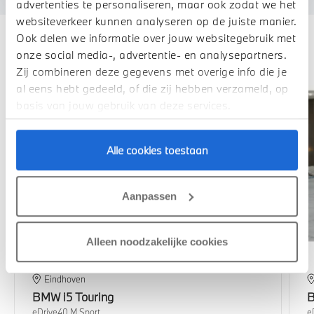
advertenties te personaliseren, maar ook zodat we het
websiteverkeer kunnen analyseren op de juiste manier.
Ook delen we informatie over jouw websitegebruik met
Deze zijn vergelijkbaar
onze social media-, advertentie- en analysepartners.
Zij combineren deze gegevens met overige info die je
Verbouwingsupgrade
al eens hebt gedeeld, of die zij hebben verzameld, op
basis van jouw gebruik van deze services.
Alle cookies toestaan
Aanpassen
Alleen noodzakelijke cookies
Eindhoven
BMW
i5 Touring
eDrive40 M Sport
e