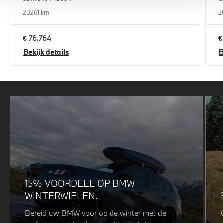
2026
1 km
2
€ 76.764
€
Bekijk details
B
15% VOORDEEL OP BMW
WINTERWIELEN.
Bereid uw BMW voor op de winter met de