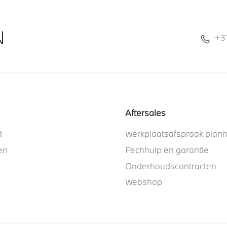
N
+3
Aftersales
d
Werkplaatsafspraak plan
en
Pechhulp en garantie
Onderhoudscontracten
Webshop