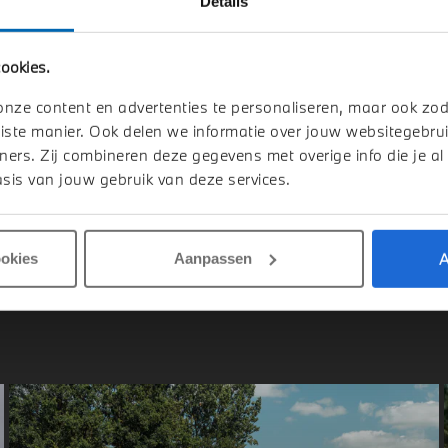
Details
elmond
's-Hertogenbosch
ookies.
W
i5
BMW
i5
e40 M Sport
eDrive40 M Sport
onze content en advertenties te personaliseren, maar ook zo
1 km
2026
1 km
iste manier. Ook delen we informatie over jouw websitegebrui
ners. Zij combineren deze gegevens met overige info die je al
.341
€ 79.823
sis van jouw gebruik van deze services.
jk details
Bekijk details
A
ookies
Aanpassen