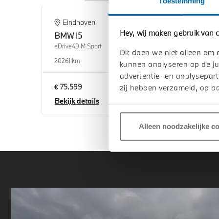
Toestemming
Eindhoven
H
Hey, wij maken gebruik van c
BMW
i5
BM
eDrive40 M Sport
eDriv
Dit doen we niet alleen om 
2026
1 km
2026
kunnen analyseren op de ju
advertentie- en analysepart
€ 75.599
€ 78
zij hebben verzameld, op ba
Bekijk details
Beki
Alleen noodzakelijke c