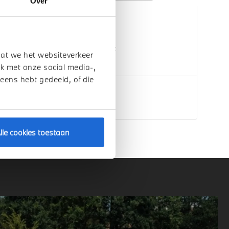
Over
Nijmegen
BMW
i5
eDrive40 M Sport
dat we het websiteverkeer
2026
1 km
k met onze social media-,
 eens hebt gedeeld, of die
€ 80.104
Bekijk details
lle cookies toestaan