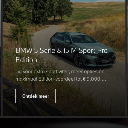
BMW 5 Serie & i5 M Sport Pro
Edition.
Ga voor extra sportiviteit, meer opties én
maximaal Edition-voordeel tot € 9.000.
Fiscaal leverbaar vanaf € 75.347. Met de
BMW 5 Serie & i5 M Sport Pro Edition kiest
Ontdek meer
u voor een rijk uitgeruste uitvoering waarin
juist de details het verschil maken. De
details die ervoor zorgen dat u nog één
keer omkijkt voordat u verder loopt.