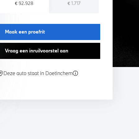
€ 92.928
€ 1.717
Maak een proefrit
Vraag een inruilvoorstel aan
Deze auto staat in Doetinchem