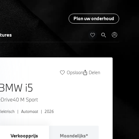
Plan uw onderhoud
tures
Opslaan
Delen
BMW i5
eDrive40 M Sport
lektrisch
|
Automaat
|
2026
Verkoopprijs
Maandelijks*