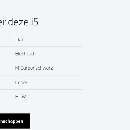
er deze i5
1 km
Elektrisch
M Carbonschwarz
Leder
BTW
genschappen