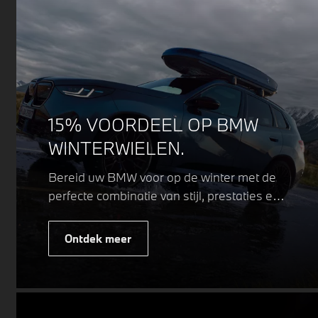
15% VOORDEEL OP BMW
WINTERWIELEN.
Bereid uw BMW voor op de winter met de
perfecte combinatie van stijl, prestaties en
veiligheid. Of u nu kiest voor een sportieve
of elegante look, onze winterwielen zijn
Ontdek meer
ontworpen om uw rijervaring te
optimaliseren, zelfs in de meest
uitdagende weersomstandigheden.
Profiteer nu van
15% voordeel.