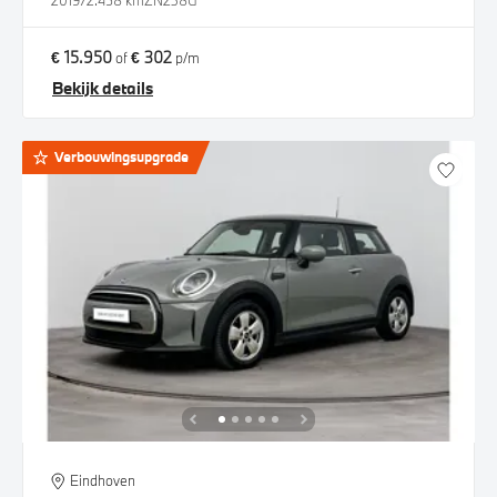
2019
72.458 km
ZN238G
€ 15.950
€ 302
of
p/m
Bekijk details
Verbouwingsupgrade
Eindhoven