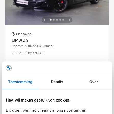
Eindhoven
BMW
Z4
Roadster sDrive20i Automaat
2026
2.500 km
KND35T
€ 88.216
€ 1.669
of
p/m
Bekijk details
Toestemming
Details
Over
Hey, wij maken gebruik van cookies.
Dit doen we niet alleen om onze content en