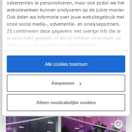
advertenties te personaliseren, maar ook zodat we het
websiteverkeer kunnen analyseren op de juiste manier.
Ook delen we informatie over jouw websitegebruik met
onze social media-, advertentie- en analysepartners.
Zij combineren deze gegevens met overige info die je
al eens hebt gedeeld, of die zij hebben verzameld, op
basis van jouw gebruik van deze services.
Venlo
Alle cookies toestaan
BMW
3 Serie
330i Executive Automaat
2019
75.171 km
XZ437Z
Aanpassen
€ 33.450
€ 633
of
p/m
Bekijk details
Alleen noodzakelijke cookies