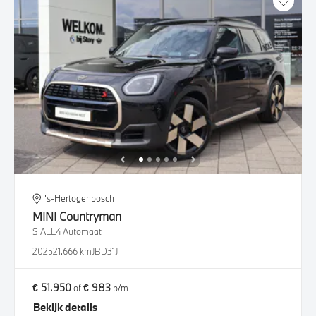
's-Hertogenbosch
MINI
Countryman
S ALL4 Automaat
2025
21.666 km
JBD31J
€ 51.950
€ 983
of
p/m
Bekijk details