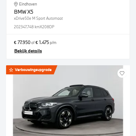
Eindhoven
BMW
X5
xDrive50e M Sport Automaat
2023
47.748 km
X208DP
€ 77.950
€ 1.475
of
p/m
Bekijk details
Verbouwingsupgrade