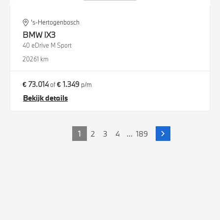
's-Hertogenbosch
BMW
iX3
40 eDrive M Sport
2026
1 km
€ 73.014
€ 1.349
of
p/m
Bekijk details
1
2
3
4
...
189