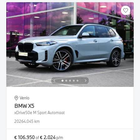
Venlo
BMW
X5
xDrive50e M Sport Automaat
2026
4.045 km
€ 106.950
€ 2.024
of
p/m