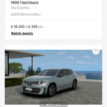
MINI
Hatchback
One Essential
2021
67.955 km
L068LJ
€ 18.450
€ 349
of
p/m
Bekijk details