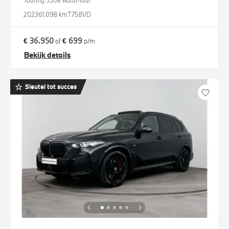
Touring 330e Automaat
2023
61.098 km
T758VD
€ 36.950
€ 699
of
p/m
Bekijk details
Sleutel tot succes