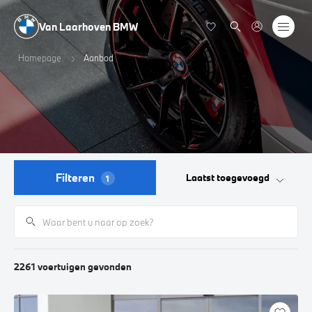
Van Laarhoven BMW
Homepage
Aanbod
Filteren
Laatst toegevoegd
1
2261
voertuigen
gevonden