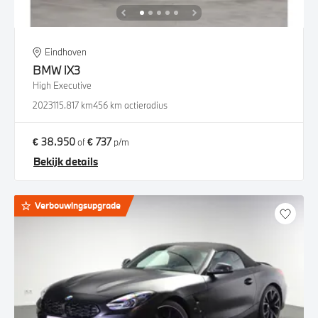
Eindhoven
BMW
iX3
High Executive
2023
115.817 km
456 km actieradius
€ 38.950
€ 737
of
p/m
Bekijk details
Verbouwingsupgrade