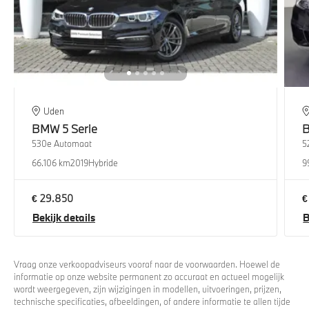
Uden
BMW
5 Serie
530e Automaat
5
66.106 km
2019
Hybride
9
€ 29.850
€
Bekijk details
B
Vraag onze verkoopadviseurs vooraf naar de voorwaarden. Hoewel de
informatie op onze website permanent zo accuraat en actueel mogelijk
wordt weergegeven, zijn wijzigingen in modellen, uitvoeringen, prijzen,
technische specificaties, afbeeldingen, of andere informatie te allen tijde