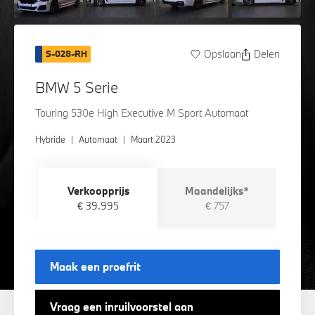
Opslaan
Delen
S-028-RH
BMW 5 Serie
Touring 530e High Executive M Sport Automaat
Hybride
|
Automaat
|
Maart 2023
Verkoopprijs
Maandelijks*
€ 39.995
€ 757
Maak een proefrit
Vraag een inruilvoorstel aan