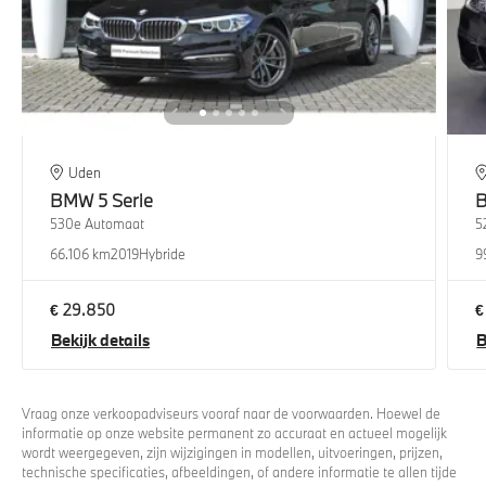
Uden
BMW
5 Serie
530e Automaat
5
66.106 km
2019
Hybride
9
€ 29.850
€
Bekijk details
B
Vraag onze verkoopadviseurs vooraf naar de voorwaarden. Hoewel de
informatie op onze website permanent zo accuraat en actueel mogelijk
wordt weergegeven, zijn wijzigingen in modellen, uitvoeringen, prijzen,
technische specificaties, afbeeldingen, of andere informatie te allen tijde