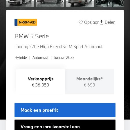
Opslaan
Delen
N-594-XD
BMW 5 Serie
Touring 520e High Executive M Sport Automaat
Hybride
|
Automaat
|
Januari 2022
Verkoopprijs
Maandelijks*
€ 36.950
€ 699
Maak een proefrit
Vraag een inruilvoorstel aan