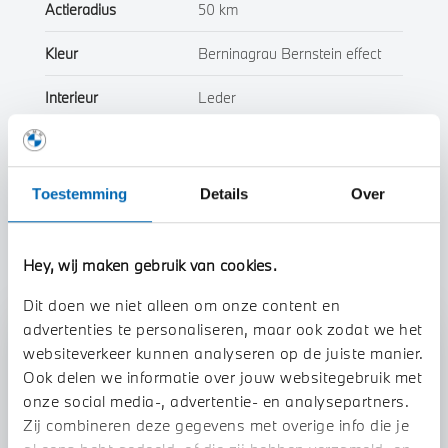
Actieradius
50 km
Kleur
Berninagrau Bernstein effect
Interieur
Leder
Btw/Marge
BTW
Toestemming
Details
Over
Toon alle eigenschappen
Hey, wij maken gebruik van cookies.
Dit doen we niet alleen om onze content en
advertenties te personaliseren, maar ook zodat we het
Stap 1 van 3
websiteverkeer kunnen analyseren op de juiste manier.
Uw auto inruilen?
Ook delen we informatie over jouw websitegebruik met
onze social media-, advertentie- en analysepartners.
Zij combineren deze gegevens met overige info die je