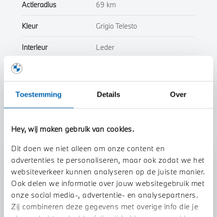
Actieradius
69 km
Kleur
Grigio Telesto
Interieur
Leder
Btw/Marge
BTW
Toestemming
Details
Over
Toon alle eigenschappen
Hey, wij maken gebruik van cookies.
Dit doen we niet alleen om onze content en
advertenties te personaliseren, maar ook zodat we het
Stap 1 van 3
websiteverkeer kunnen analyseren op de juiste manier.
Uw auto inruilen?
Ook delen we informatie over jouw websitegebruik met
onze social media-, advertentie- en analysepartners.
Zij combineren deze gegevens met overige info die je