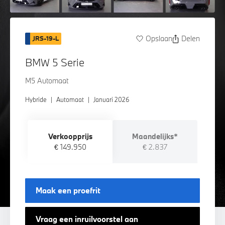
Opslaan
Delen
JRS-19-L
BMW 5 Serie
M5 Automaat
Hybride
|
Automaat
|
Januari 2026
Verkoopprijs
Maandelijks*
€ 149.950
€ 2.837
Maak een proefrit
Vraag een inruilvoorstel aan