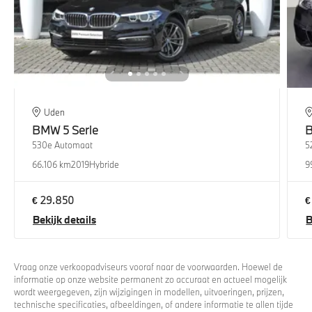
Uden
BMW
5 Serie
530e Automaat
5
66.106 km
2019
Hybride
9
€ 29.850
€
Bekijk details
B
Vraag onze verkoopadviseurs vooraf naar de voorwaarden. Hoewel de
informatie op onze website permanent zo accuraat en actueel mogelijk
wordt weergegeven, zijn wijzigingen in modellen, uitvoeringen, prijzen,
technische specificaties, afbeeldingen, of andere informatie te allen tijde