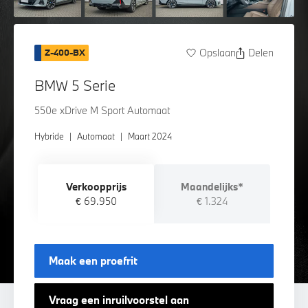
Opslaan
Delen
Z-400-BX
BMW 5 Serie
550e xDrive M Sport Automaat
Hybride
|
Automaat
|
Maart 2024
Verkoopprijs
Maandelijks*
€ 69.950
€ 1.324
Maak een proefrit
Vraag een inruilvoorstel aan