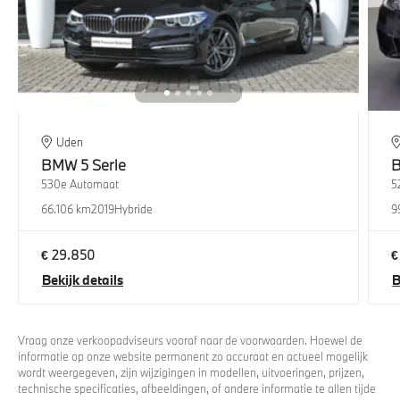
Uden
BMW
5 Serie
530e Automaat
5
66.106 km
2019
Hybride
9
€ 29.850
€
Bekijk details
B
Vraag onze verkoopadviseurs vooraf naar de voorwaarden. Hoewel de
informatie op onze website permanent zo accuraat en actueel mogelijk
wordt weergegeven, zijn wijzigingen in modellen, uitvoeringen, prijzen,
technische specificaties, afbeeldingen, of andere informatie te allen tijde