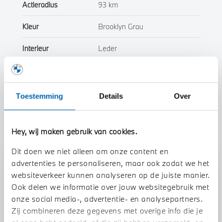
Actieradius
93 km
Kleur
Brooklyn Grau
Interieur
Leder
Btw/Marge
Marge
Toestemming
Details
Over
Toon alle eigenschappen
Hey, wij maken gebruik van cookies.
Dit doen we niet alleen om onze content en
advertenties te personaliseren, maar ook zodat we het
Stap 1 van 3
websiteverkeer kunnen analyseren op de juiste manier.
Uw auto inruilen?
Ook delen we informatie over jouw websitegebruik met
onze social media-, advertentie- en analysepartners.
Zij combineren deze gegevens met overige info die je