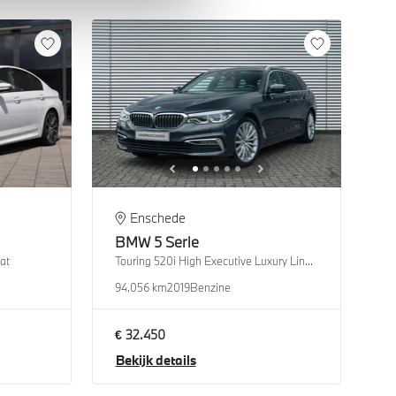
Enschede
BMW
5 Serie
at
Touring 520i High Executive Luxury Line Automaat
94.056 km
2019
Benzine
€ 32.450
Bekijk details