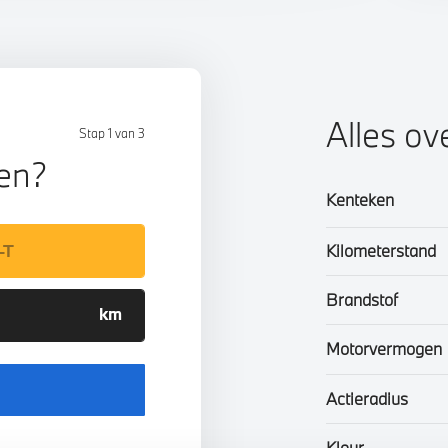
Alles ov
Stap 1 van 3
len?
Kenteken
Kilometerstand
Brandstof
Motorvermogen
Actieradius
Kleur