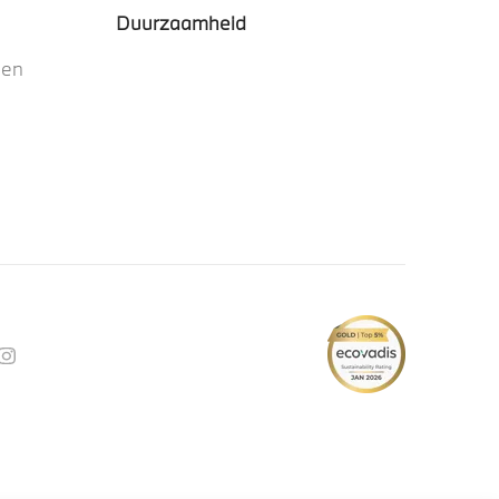
Duurzaamheid
nen