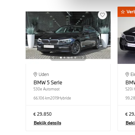
Ver
Uden
E
BMW
5 Serie
BM
530e Automaat
520i 
66.106 km
2019
Hybride
99.2
€ 29.850
€ 29
Bekijk details
Beki