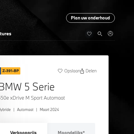
Plan uw onderhoud
tures
Opslaan
Delen
Z-391-BP
BMW 5 Serie
550e xDrive M Sport Automaat
ybride
|
Automaat
|
Maart 2024
Verkoopprijs
Maandelijks*