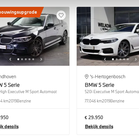
bouwingsupgrade
indhoven
's-Hertogenbosch
W
5 Serie
BMW
5 Serie
High Executive M Sport Automaat
520i Executive M Sport Automa
84 km
2019
Benzine
77.046 km
2019
Benzine
.950
€ 29.950
jk details
Bekijk details