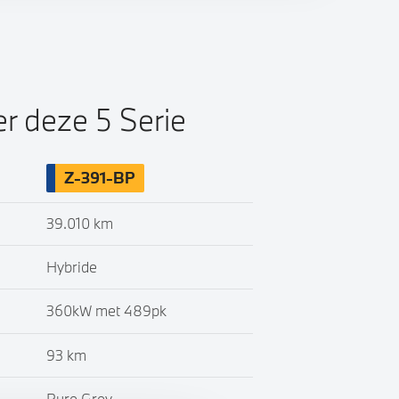
er deze 5 Serie
Z-391-BP
39.010 km
Hybride
360kW met 489pk
93 km
Pure Grey