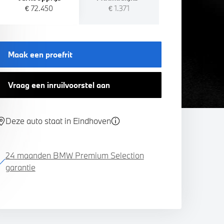
€ 72.450
€ 1.371
Maak een proefrit
Vraag een inruilvoorstel aan
Deze auto staat in Eindhoven
24 maanden BMW Premium Selection
garantie