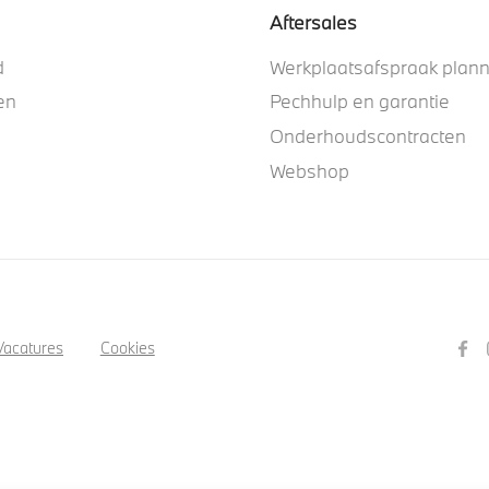
Aftersales
d
Werkplaatsafspraak plan
en
Pechhulp en garantie
Onderhoudscontracten
Webshop
Vacatures
Cookies