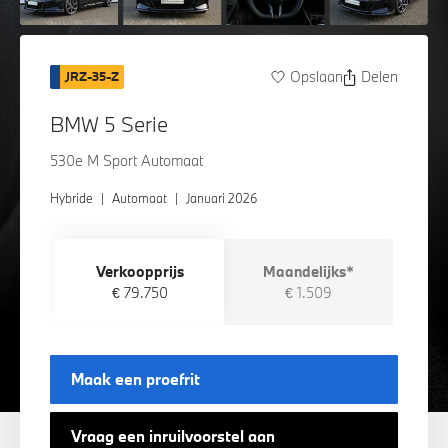
Opslaan
Delen
JRZ-35-Z
BMW 5 Serie
530e M Sport Automaat
Hybride
|
Automaat
|
Januari 2026
Verkoopprijs
Maandelijks*
€ 79.750
€ 1.509
Maak een proefrit
Vraag een inruilvoorstel aan