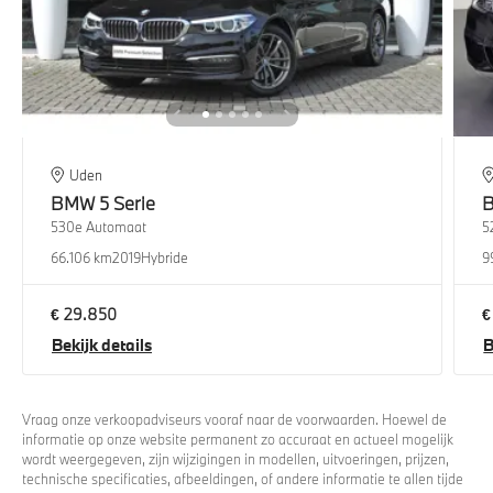
Uden
BMW
5 Serie
530e Automaat
5
66.106 km
2019
Hybride
9
€ 29.850
€
Bekijk details
B
Vraag onze verkoopadviseurs vooraf naar de voorwaarden. Hoewel de
informatie op onze website permanent zo accuraat en actueel mogelijk
wordt weergegeven, zijn wijzigingen in modellen, uitvoeringen, prijzen,
technische specificaties, afbeeldingen, of andere informatie te allen tijde