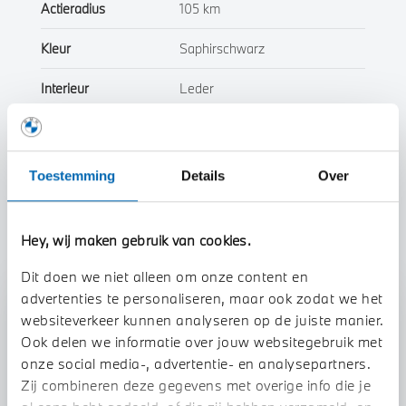
Actieradius
105 km
Kleur
Saphirschwarz
Interieur
Leder
Btw/Marge
BTW
Toestemming
Details
Over
Toon alle eigenschappen
Hey, wij maken gebruik van cookies.
Dit doen we niet alleen om onze content en
advertenties te personaliseren, maar ook zodat we het
Stap 1 van 3
websiteverkeer kunnen analyseren op de juiste manier.
Uw auto inruilen?
Ook delen we informatie over jouw websitegebruik met
onze social media-, advertentie- en analysepartners.
Zij combineren deze gegevens met overige info die je