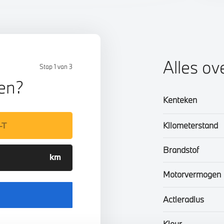
Alles ov
Stap 1 van 3
len?
Kenteken
Kilometerstand
Brandstof
Motorvermogen
Actieradius
Kleur