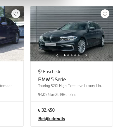
Enschede
BMW
5 Serie
utomaat
Touring 520i High Executive Luxury Line Automaat
94.056 km
2019
Benzine
€ 32.450
Bekijk details