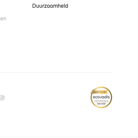
Duurzaamheid
nen