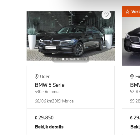
Ver
Uden
E
BMW
5 Serie
BM
530e Automaat
520i 
66.106 km
2019
Hybride
99.2
€ 29.850
€ 29
Bekijk details
Beki