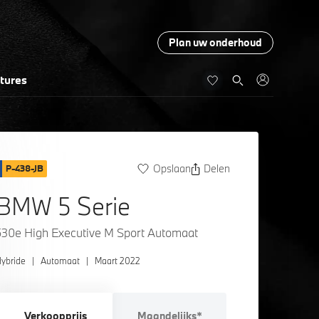
Plan uw onderhoud
tures
Opslaan
Delen
P-438-JB
BMW 5 Serie
530e High Executive M Sport Automaat
ybride
|
Automaat
|
Maart 2022
Verkoopprijs
Maandelijks*