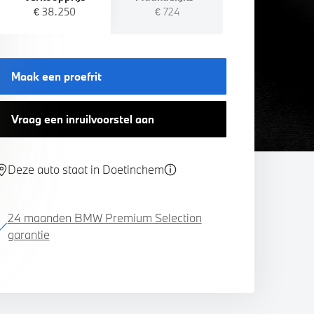
€ 38.250
€ 724
Maak een proefrit
Vraag een inruilvoorstel aan
Deze auto staat in Doetinchem
24 maanden BMW Premium Selection
garantie