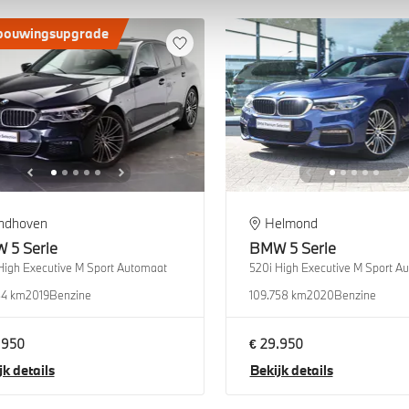
bouwingsupgrade
indhoven
Helmond
W
5 Serie
BMW
5 Serie
High Executive M Sport Automaat
520i High Executive M Sport A
84 km
2019
Benzine
109.758 km
2020
Benzine
.950
€ 29.950
jk details
Bekijk details