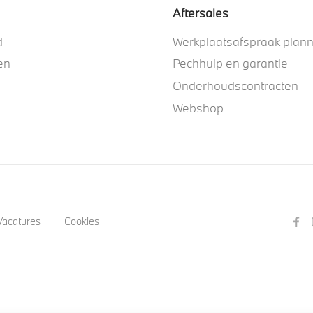
Aftersales
d
Werkplaatsafspraak plan
en
Pechhulp en garantie
Onderhoudscontracten
Webshop
Vacatures
Cookies