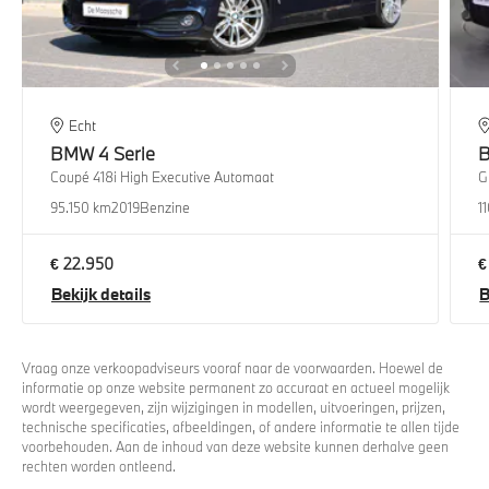
Echt
BMW
4 Serie
Coupé 418i High Executive Automaat
G
95.150 km
2019
Benzine
1
€ 22.950
€
Bekijk details
B
Vraag onze verkoopadviseurs vooraf naar de voorwaarden. Hoewel de
informatie op onze website permanent zo accuraat en actueel mogelijk
wordt weergegeven, zijn wijzigingen in modellen, uitvoeringen, prijzen,
technische specificaties, afbeeldingen, of andere informatie te allen tijde
voorbehouden. Aan de inhoud van deze website kunnen derhalve geen
rechten worden ontleend.