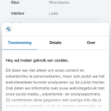
Kleur
Mineralweiss
Interieur
Leder
Btw/Marge
BTW
Toon alle eigenschappen
Toestemming
Details
Over
Hey, wij maken gebruik van cookies.
Dit doen we niet alleen om onze content en
Stap 1 van 3
advertenties te personaliseren, maar ook zodat we het
Uw auto inruilen?
websiteverkeer kunnen analyseren op de juiste manier.
Ook delen we informatie over jouw websitegebruik met
onze social media-, advertentie- en analysepartners.
Zij combineren deze gegevens met overige info die je
al eens hebt gedeeld, of die zij hebben verzameld, op