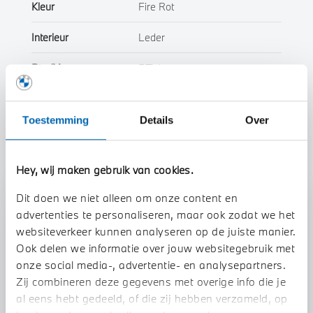
Kleur
Fire Rot
Interieur
Leder
Btw/Marge
BTW
Toon alle eigenschappen
Toestemming
Details
Over
Hey, wij maken gebruik van cookies.
Dit doen we niet alleen om onze content en
Stap 1 van 3
advertenties te personaliseren, maar ook zodat we het
Uw auto inruilen?
websiteverkeer kunnen analyseren op de juiste manier.
Ook delen we informatie over jouw websitegebruik met
onze social media-, advertentie- en analysepartners.
Zij combineren deze gegevens met overige info die je
al eens hebt gedeeld, of die zij hebben verzameld, op