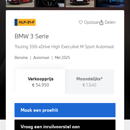
Opslaan
Delen
HLP-31-F
BMW 3 Serie
Touring 330i xDrive High Executive M Sport Automaat
Benzine
|
Automaat
|
Mei 2025
Verkoopprijs
Maandelijks*
€ 54.950
€ 1.040
Maak een proefrit
Vraag een inruilvoorstel aan