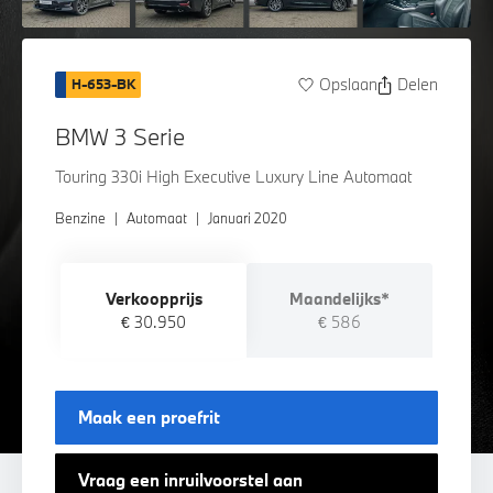
Opslaan
Delen
H-653-BK
BMW 3 Serie
Touring 330i High Executive Luxury Line Automaat
Benzine
|
Automaat
|
Januari 2020
Verkoopprijs
Maandelijks*
€ 30.950
€ 586
Maak een proefrit
Vraag een inruilvoorstel aan