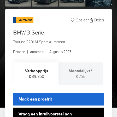
Opslaan
Delen
T-679-NV
BMW 3 Serie
Touring 320i M Sport Automaat
Benzine
|
Automaat
|
Augustus 2023
Verkoopprijs
Maandelijks*
€ 39.950
€ 756
Maak een proefrit
Vraag een inruilvoorstel aan