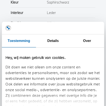
Kleur
Saphirschwarz
Interieur
Leder
Btw/Marge
BTW
Toon alle eigenschappen
Toestemming
Details
Over
Hey, wij maken gebruik van cookies.
Dit doen we niet alleen om onze content en
Stap 1 van 3
advertenties te personaliseren, maar ook zodat we het
Uw auto inruilen?
websiteverkeer kunnen analyseren op de juiste manier.
Ook delen we informatie over jouw websitegebruik met
onze social media-, advertentie- en analysepartners.
Zij combineren deze gegevens met overige info die je
al eens hebt gedeeld, of die zij hebben verzameld, op