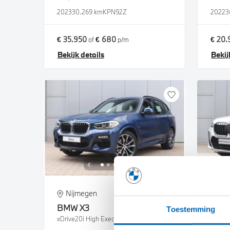
2023
30.269 km
KPN92Z
2022
3
€ 35.950
€ 680
€ 20.
of
p/m
Bekijk details
Bekij
Nijmegen
Ni
BMW
X3
BM
Toestemming
xDrive20i High Executive Automaat
xDrive