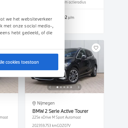
2024
37.222 km
471 km actieradius
€ 52.950
€ 1.002
of
p/m
dat we het websiteverkeer
k met onze social media-,
Bekijk details
 eens hebt gedeeld, of die
lle cookies toestaan
Nijmegen
BMW
2 Serie Active Tourer
omaat
225e xDrive M Sport Automaat
2023
59.753 km
GDZ07V