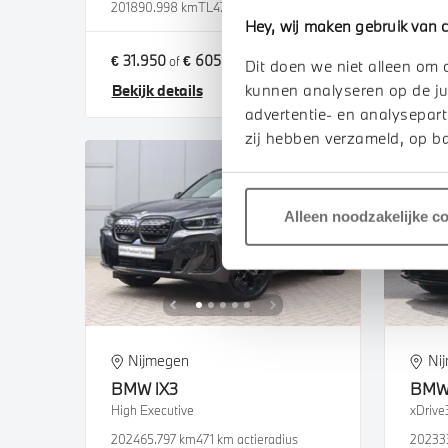
2018
90.998 km
TL476S
2025
1
Hey, wij maken gebruik van c
€ 31.950
€ 605
€ 53.
of
p/m
Dit doen we niet alleen om 
kunnen analyseren op de ju
Bekijk details
Bekij
advertentie- en analysepart
zij hebben verzameld, op ba
Alleen noodzakelijke c
Nijmegen
Ni
BMW
iX3
BM
High Executive
xDrive
2024
65.797 km
471 km actieradius
2023
3