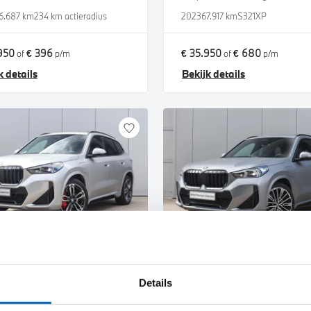
6.687 km
234 km actieradius
2023
67.917 km
S321XP
950
€ 396
€ 35.950
€ 680
of
p/m
of
p/m
k details
Bekijk details
jmegen
Nijmegen
W
X1
BMW
X1
Details
25e M Sport Automaat
xDrive25e M Sport Automaat