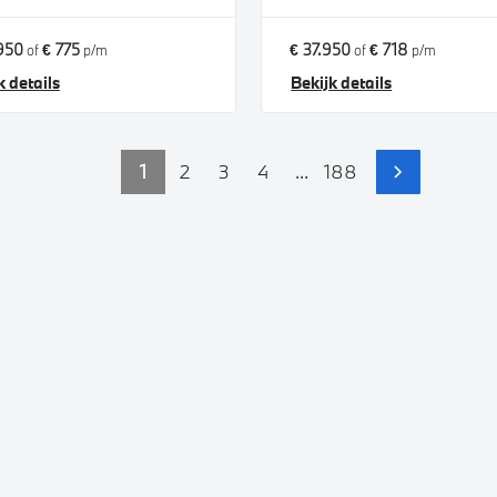
950
€ 775
€ 37.950
€ 718
of
p/m
of
p/m
k details
Bekijk details
1
2
3
4
...
188