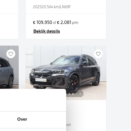
2025
20.564 km
JLN69F
€ 109.950
€ 2.081
of
p/m
Bekijk details
Nijmegen
BMW
iX3
Over
High Executive M Sport