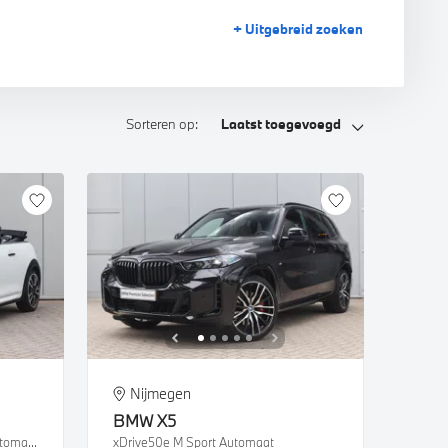
+ Uitgebreid
zoeken
Sorteren op:
Laatst toegevoegd
Nijmegen
BMW
X5
Cooper S JCW Rockingham GT Automaat
xDrive50e M Sport Automaat