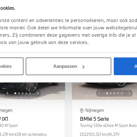
4.231 km
JGJ51B
2023
62.086 km
ookies.
750
€ 1.017
€ 44.500
€ 842
of
p/m
of
p/m
onze content en advertenties te personaliseren, maar ook zo
iste manier. Ook delen we informatie over jouw websitegebrui
k details
Bekijk details
ners. Zij combineren deze gegevens met overige info die je al
sis van jouw gebruik van deze services.
A
ookies
Aanpassen
jmegen
Nijmegen
W
iX1
BMW
5 Serie
30 M Sport
Touring 530e xDrive M Sport Aut
3.291 km
438 km actieradius
2022
100.321 km
JXL37V