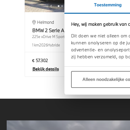
Toestemming
Helmond
U
Hey, wij maken gebruik van c
BMW
2 Serie Active Tourer
BM
Dit doen we niet alleen om 
225e xDrive M Sport Automaat
225e 
kunnen analyseren op de ju
1 km
2026
Hybride
1 km
2
advertentie- en analysepart
zij hebben verzameld, op ba
€ 57.302
€ 58
Bekijk details
Beki
Alleen noodzakelijke c