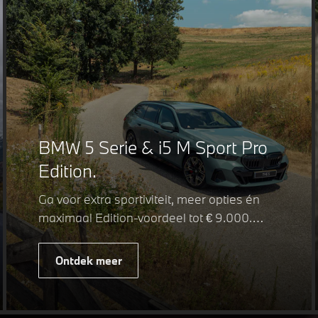
BMW 5 Serie & i5 M Sport Pro
Edition.
Ga voor extra sportiviteit, meer opties én
maximaal Edition-voordeel tot € 9.000.
Fiscaal leverbaar vanaf € 75.347. Met de
BMW 5 Serie & i5 M Sport Pro Edition kiest
Ontdek meer
u voor een rijk uitgeruste uitvoering waarin
juist de details het verschil maken. De
details die ervoor zorgen dat u nog één