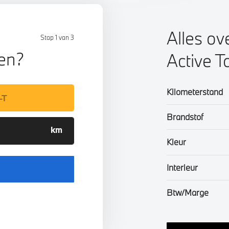
Alles ov
Stap 1 van 3
len?
Active T
Kilometerstand
Brandstof
Kleur
Interieur
Btw/Marge