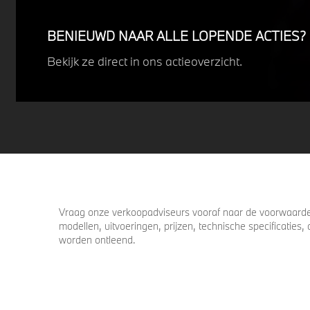
Profiteer nu van
15% voordeel.
BENIEUWD NAAR ALLE LOPENDE ACTIES?
Bekijk ze direct in ons actieoverzicht.
Vraag onze verkoopadviseurs vooraf naar de voorwaarden
modellen, uitvoeringen, prijzen, technische specificatie
worden ontleend.