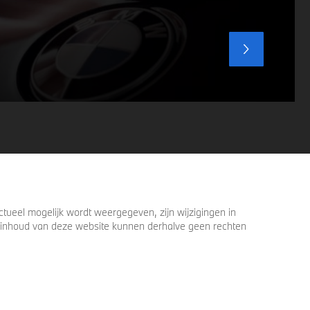
voordat u verder loopt.
ueel mogelijk wordt weergegeven, zijn wijzigingen in
 de inhoud van deze website kunnen derhalve geen rechten