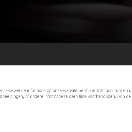
keer omkijkt voordat u verder loopt.
. Hoewel de informatie op onze website permanent zo accuraat en act
s, afbeeldingen, of andere informatie te allen tijde voorbehouden. Aan