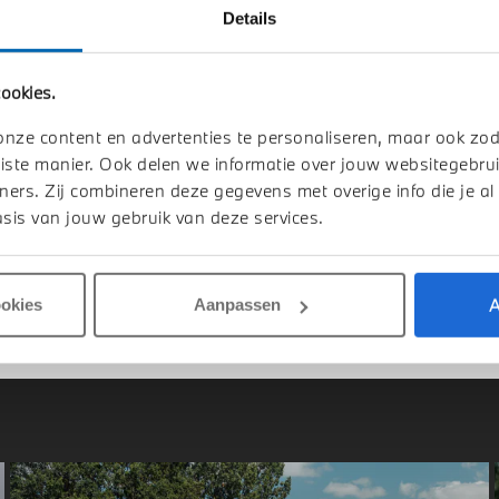
Details
den
Doetinchem
ookies.
W
2 Serie Active Tourer
BMW
2 Serie Active Tou
onze content en advertenties te personaliseren, maar ook zo
xDrive M Sport Automaat
225e xDrive M Sport Automaat
iste manier. Ook delen we informatie over jouw websitegebrui
026
Hybride
1 km
2026
Hybride
ners. Zij combineren deze gegevens met overige info die je al
sis van jouw gebruik van deze services.
.067
€ 59.429
jk details
Bekijk details
A
ookies
Aanpassen