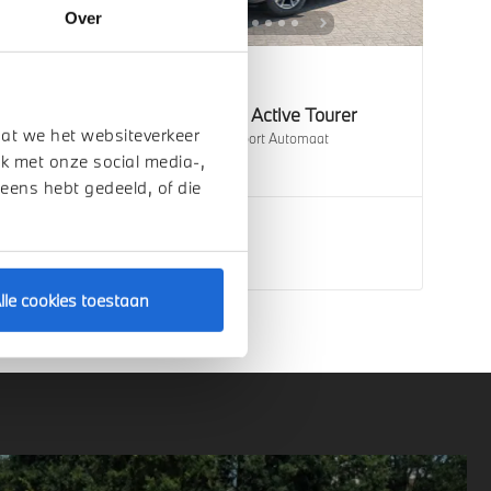
Over
Enschede
rer
BMW
2 Serie Active Tourer
dat we het websiteverkeer
225e xDrive M Sport Automaat
k met onze social media-,
1 km
2026
Hybride
 eens hebt gedeeld, of die
€ 60.003
Bekijk details
lle cookies toestaan