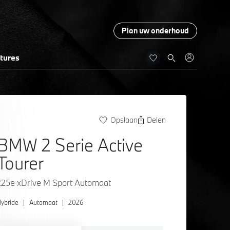
Plan uw onderhoud
tures
Opslaan
Delen
BMW 2 Serie Active
Tourer
225e xDrive M Sport Automaat
ybride
|
Automaat
|
2026