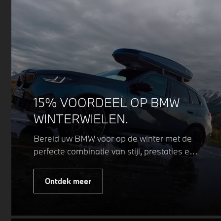
15% VOORDEEL OP BMW
WINTERWIELEN.
Bereid uw BMW voor op de winter met de
perfecte combinatie van stijl, prestaties en
veiligheid. Of u nu kiest voor een sportieve
of elegante look, onze winterwielen zijn
Ontdek meer
ontworpen om uw rijervaring te
optimaliseren, zelfs in de meest
uitdagende weersomstandigheden.