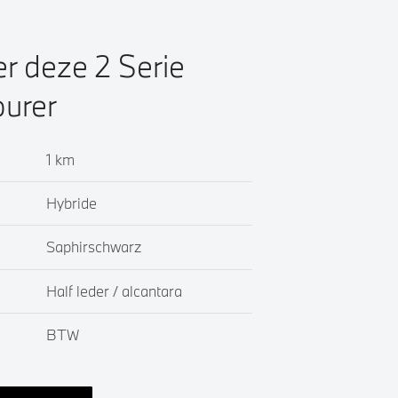
er deze 2 Serie
ourer
1 km
Hybride
Saphirschwarz
Half leder / alcantara
BTW