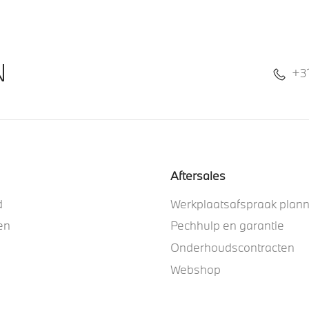
N
+3
Aftersales
d
Werkplaatsafspraak plan
en
Pechhulp en garantie
Onderhoudscontracten
Webshop