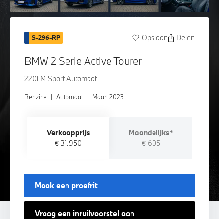
Opslaan
Delen
S-296-RP
BMW 2 Serie Active Tourer
220i M Sport Automaat
Benzine
|
Automaat
|
Maart 2023
Verkoopprijs
Maandelijks*
€ 31.950
€ 605
Maak een proefrit
Vraag een inruilvoorstel aan