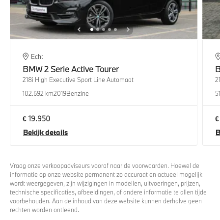
Echt
BMW
2 Serie Active Tourer
218i High Executive Sport Line Automaat
2
102.692 km
2019
Benzine
5
€ 19.950
€
Bekijk details
B
Vraag onze verkoopadviseurs vooraf naar de voorwaarden. Hoewel de
informatie op onze website permanent zo accuraat en actueel mogelijk
wordt weergegeven, zijn wijzigingen in modellen, uitvoeringen, prijzen,
technische specificaties, afbeeldingen, of andere informatie te allen tijde
voorbehouden. Aan de inhoud van deze website kunnen derhalve geen
rechten worden ontleend.