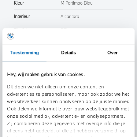
Kleur
M Portimao Blau
Interieur
Alcantara
Btw/Marge
BTW
Toon alle eigenschappen
Toestemming
Details
Over
Hey, wij maken gebruik van cookies.
Dit doen we niet alleen om onze content en
Stap 1 van 3
advertenties te personaliseren, maar ook zodat we het
Uw auto inruilen?
websiteverkeer kunnen analyseren op de juiste manier.
Ook delen we informatie over jouw websitegebruik met
onze social media-, advertentie- en analysepartners.
Zij combineren deze gegevens met overige info die je
al eens hebt gedeeld, of die zij hebben verzameld, op