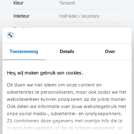
Kleur
Tansanit
Interieur
Half leder / alcantara
Btw/Marge
Marge
Toon alle eigenschappen
Toestemming
Details
Over
Hey, wij maken gebruik van cookies.
Dit doen we niet alleen om onze content en
Stap 1 van 3
advertenties te personaliseren, maar ook zodat we het
Uw auto inruilen?
websiteverkeer kunnen analyseren op de juiste manier.
Ook delen we informatie over jouw websitegebruik met
onze social media-, advertentie- en analysepartners.
Zij combineren deze gegevens met overige info die je
al eens hebt gedeeld, of die zij hebben verzameld, op