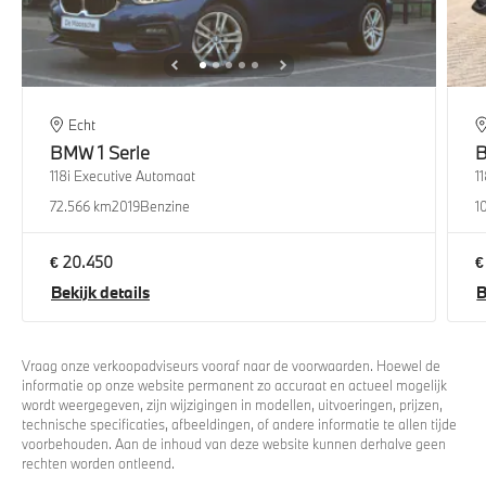
Echt
BMW
1 Serie
118i Executive Automaat
1
72.566 km
2019
Benzine
1
€ 20.450
€
Bekijk details
B
Vraag onze verkoopadviseurs vooraf naar de voorwaarden. Hoewel de
informatie op onze website permanent zo accuraat en actueel mogelijk
wordt weergegeven, zijn wijzigingen in modellen, uitvoeringen, prijzen,
technische specificaties, afbeeldingen, of andere informatie te allen tijde
voorbehouden. Aan de inhoud van deze website kunnen derhalve geen
rechten worden ontleend.