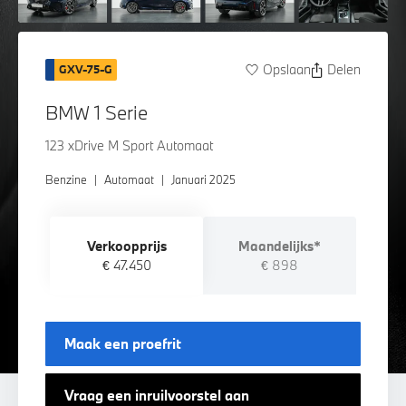
Opslaan
Delen
GXV-75-G
BMW 1 Serie
123 xDrive M Sport Automaat
Benzine
|
Automaat
|
Januari 2025
Verkoopprijs
Maandelijks*
€ 47.450
€ 898
Maak een proefrit
Vraag een inruilvoorstel aan