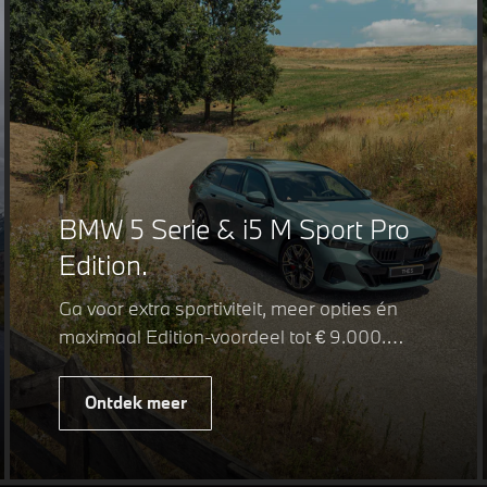
BMW 5 Serie & i5 M Sport Pro
Edition.
Ga voor extra sportiviteit, meer opties én
maximaal Edition-voordeel tot € 9.000.
Fiscaal leverbaar vanaf € 75.347. Met de
BMW 5 Serie & i5 M Sport Pro Edition kiest
Ontdek meer
u voor een rijk uitgeruste uitvoering waarin
juist de details het verschil maken. De
details die ervoor zorgen dat u nog één