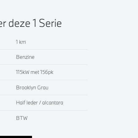
er deze 1 Serie
1 km
Benzine
115kW met 156pk
Brooklyn Grau
Half leder / alcantara
BTW