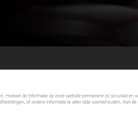
keer omkijkt voordat u verder loopt.
. Hoewel de informatie op onze website permanent zo accuraat en act
s, afbeeldingen, of andere informatie te allen tijde voorbehouden. Aan