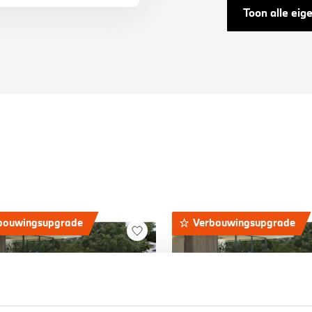
Toon alle ei
bouwingsupgrade
Verbouwingsupgrade