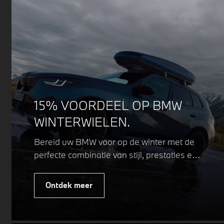
15% VOORDEEL OP BMW
WINTERWIELEN.
Bereid uw BMW voor op de winter met de
perfecte combinatie van stijl, prestaties en
veiligheid. Of u nu kiest voor een sportieve
of elegante look, onze winterwielen zijn
Ontdek meer
ontworpen om uw rijervaring te
optimaliseren, zelfs in de meest
uitdagende weersomstandigheden.