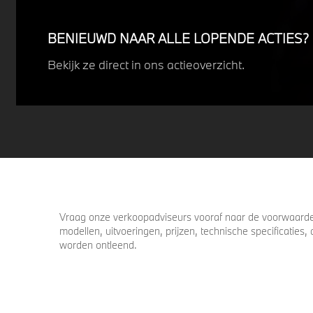
Profiteer nu van
15% voordeel.
BENIEUWD NAAR ALLE LOPENDE ACTIES?
Bekijk ze direct in ons actieoverzicht.
Vraag onze verkoopadviseurs vooraf naar de voorwaarden
modellen, uitvoeringen, prijzen, technische specificatie
worden ontleend.