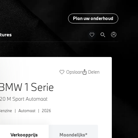
Plan uw onderhoud
tures
Opslaan
Delen
BMW 1 Serie
120 M Sport Automaat
enzine
|
Automaat
|
2026
Verkoopprijs
Maandelijks*