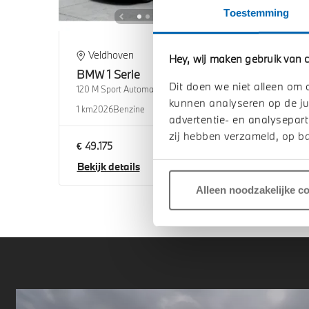
Toestemming
Veldhoven
E
Hey, wij maken gebruik van c
BMW
1 Serie
BM
Dit doen we niet alleen om 
120 M Sport Automaat
120 M
kunnen analyseren op de ju
1 km
2026
Benzine
1 km
2
advertentie- en analysepart
zij hebben verzameld, op ba
€ 49.175
€ 51
Bekijk details
Beki
Alleen noodzakelijke c