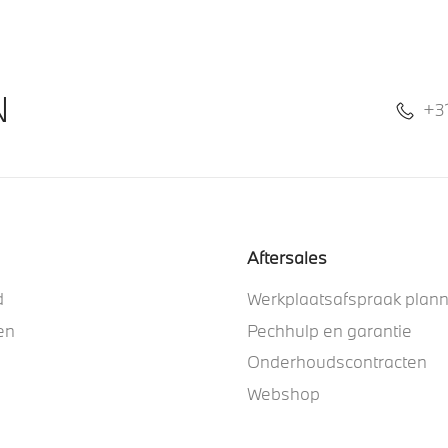
N
+3
Aftersales
d
Werkplaatsafspraak plan
en
Pechhulp en garantie
Onderhoudscontracten
Webshop