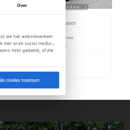
Over
's-Hertogenbosch
BMW
1 Serie
dat we het websiteverkeer
120 M Sport Automaat
k met onze social media-,
1 km
2026
Benzine
 eens hebt gedeeld, of die
€ 52.389
Bekijk details
lle cookies toestaan