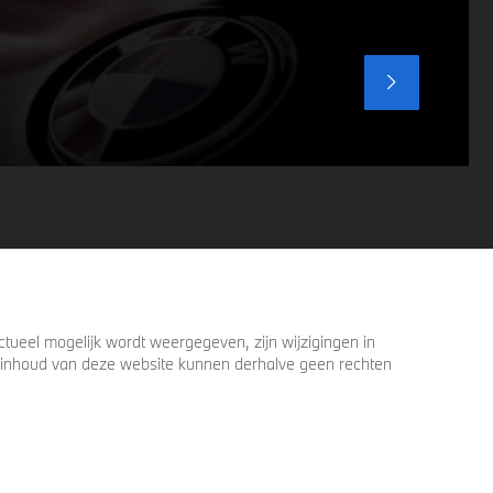
voordat u verder loopt.
ueel mogelijk wordt weergegeven, zijn wijzigingen in
 de inhoud van deze website kunnen derhalve geen rechten