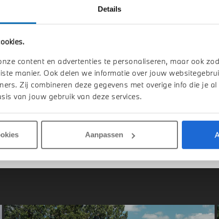
Details
indhoven
Eindhoven
ookies.
W
1 Serie
BMW
1 Serie
onze content en advertenties te personaliseren, maar ook zo
 Sport Automaat
120 M Sport Automaat
iste manier. Ook delen we informatie over jouw websitegebrui
026
Benzine
1 km
2026
Benzine
ners. Zij combineren deze gegevens met overige info die je al
sis van jouw gebruik van deze services.
.055
€ 51.804
jk details
Bekijk details
A
ookies
Aanpassen