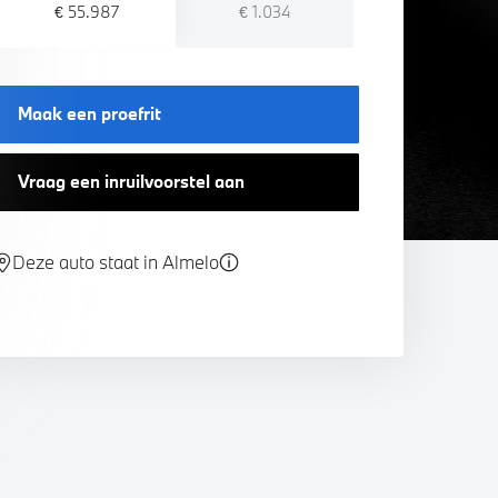
€ 55.987
€ 1.034
Maak een proefrit
Vraag een inruilvoorstel aan
Deze auto staat in Almelo