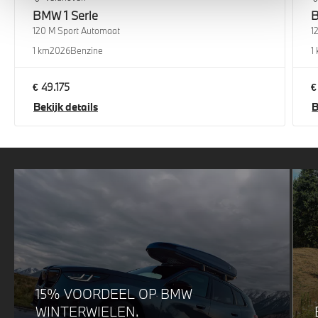
BMW
1 Serie
120 M Sport Automaat
1
1 km
2026
Benzine
1
€ 49.175
€
Bekijk details
B
15% VOORDEEL OP BMW
WINTERWIELEN.