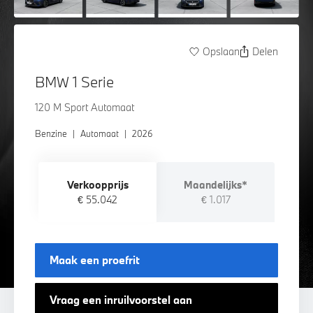
Opslaan
Delen
BMW 1 Serie
120 M Sport Automaat
Benzine
|
Automaat
|
2026
Verkoopprijs
Maandelijks*
€ 55.042
€ 1.017
Maak een proefrit
Vraag een inruilvoorstel aan