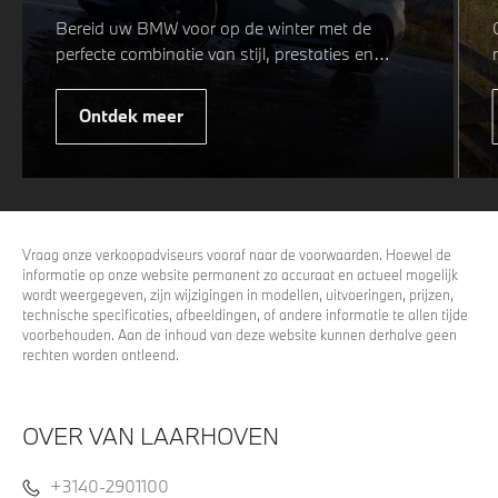
Bereid uw BMW voor op de winter met de
perfecte combinatie van stijl, prestaties en
veiligheid. Of u nu kiest voor een sportieve of
elegante look, onze winterwielen zijn
Ontdek meer
ontworpen om uw rijervaring te optimaliseren,
zelfs in de meest uitdagende
weersomstandigheden. Profiteer nu van
15%
voordeel.
Vraag onze verkoopadviseurs vooraf naar de voorwaarden. Hoewel de
informatie op onze website permanent zo accuraat en actueel mogelijk
wordt weergegeven, zijn wijzigingen in modellen, uitvoeringen, prijzen,
technische specificaties, afbeeldingen, of andere informatie te allen tijde
voorbehouden. Aan de inhoud van deze website kunnen derhalve geen
rechten worden ontleend.
OVER VAN LAARHOVEN
+3140-2901100