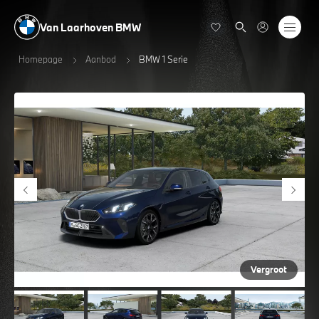
Van Laarhoven BMW
Homepage
Aanbod
BMW 1 Serie
Vergroot